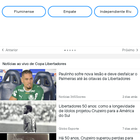
Fluminense
Empate
Independiente Riv.
Anterior
Próximo
Notícias ao vivo de Copa Libertadores
Paulinho sofre nova lesão e deve desfalcar o
Palmeiras até às oitavas da Libertadores
Notícias 365Scores
2 dias atrás
Libertadores 50 anos: como a longevidade
de ídolos projetou Cruzeiro para a América
do Sul
Globo Esporte
7 dias atrás
Há 50 anos, Cruzeiro superou perdas para