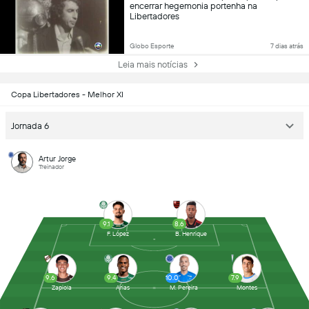
encerrar hegemonia portenha na
Libertadores
Globo Esporte
7 dias atrás
Leia mais notícias
Copa Libertadores - Melhor XI
Jornada 6
Artur Jorge
Treinador
9.1
8.6
F. López
B. Henrique
9.6
9.4
10.0
7.9
Zapiola
Arias
M. Pereira
Montes