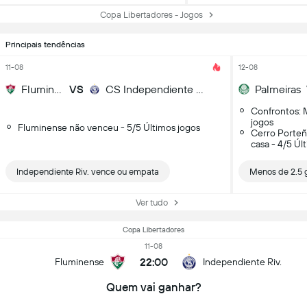
Copa Libertadores - Jogos
Principais tendências
11-08
12-08
Fluminense
VS
CS Independiente Rivadavia
Palmeiras
Confrontos: M
jogos
Fluminense não venceu - 5/5 Últimos jogos
Cerro Porteño
casa - 4/5 Úl
Independiente Riv. vence ou empata
Menos de 2.5 
Ver tudo
Copa Libertadores
11-08
22:00
Fluminense
Independiente Riv.
Quem vai ganhar?