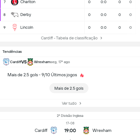
Charlton
7
0
0:0
0
0
Derby
8
0
0:0
0
0
Lincoln
9
0
0:0
0
0
Cardiff - Tabela de classificação
Tendências
VS
Cardiff
Wrexham
seg, 17º ago
Mais de 2.5 gols - 9/10 Últimos jogos
Mais de 2.5 gols
Ver tudo
2ª Divisão Inglesa
17-08
19:00
Cardiff
Wrexham