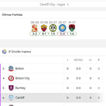
Cardiff City - Jogos
Últimas Partidas
08-08
01-08
25-07
25-07
14-07
3
-
2
4
-
1
1
-
5
5
-
0
1
-
6
2ª Divisão Inglesa
J
GP/GC
+/-
P
Bolton
3
0
0:0
0
0
Bristol City
4
0
0:0
0
0
Burnley
5
0
0:0
0
0
Cardiff
6
0
0:0
0
0