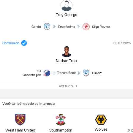
Trey George
Cardiff
Empréstimo
Sligo Rovers
Confirmado
01-07-2026
Nathan Trott
FC
Transferéncia
Cardiff
Copenhagen
Ver tudo
Você também pode se interessar
Wolves
West Ham United
Southampton
2ª 