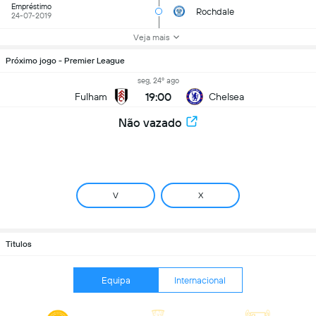
Empréstimo
Rochdale
24-07-2019
Veja mais
Próximo jogo - Premier League
seg, 24º ago
19:00
Fulham
Chelsea
Não vazado
V
X
Titulos
Equipa
Internacional