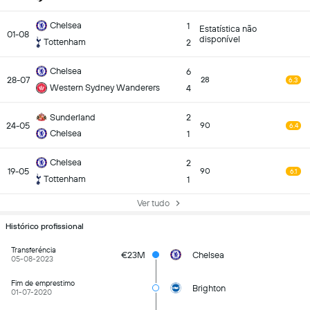
Chelsea
1
Estatística não
01-08
disponível
Tottenham
2
Chelsea
6
28-07
28
6.3
Western Sydney Wanderers
4
Sunderland
2
24-05
90
6.4
Chelsea
1
Chelsea
2
19-05
90
6.1
Tottenham
1
Ver tudo
Histórico profissional
Transferéncia
€23M
Chelsea
05-08-2023
Fim de emprestimo
Brighton
01-07-2020