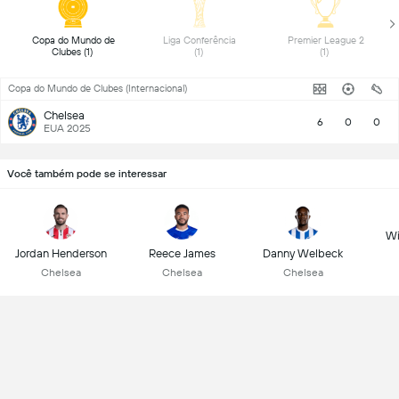
 Copa do Mundo de 
 Liga Conferência 
 Premier League 2 
Clubes (1) 
(1) 
(1) 
Copa do Mundo de Clubes (Internacional)
Chelsea
6
0
0
EUA 2025
Você também pode se interessar
Wi
Jordan Henderson
Reece James
Danny Welbeck
Chelsea
Chelsea
Chelsea