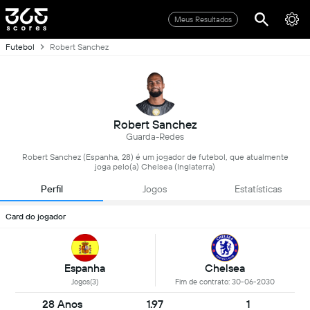
Meus Resultados
Futebol
Robert Sanchez
Robert Sanchez
Guarda-Redes
Robert Sanchez (Espanha, 28) é um jogador de futebol, que atualmente
joga pelo(a) Chelsea (Inglaterra)
Perfil
Jogos
Estatísticas
Card do jogador
Espanha
Chelsea
Jogos(3)
Fim de contrato: 30-06-2030
28 Anos
1.97
1