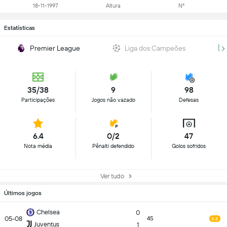
18-11-1997
Altura
Nº
Estatísticas
Premier League
Liga dos Campeões
35/38
9
98
Participações
Jogos não vazado
Defesas
6.4
0/2
47
Nota média
Pênalti defendido
Golos sofridos
Ver tudo
Últimos jogos
Chelsea
0
05-08
45
6.6
Juventus
1