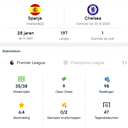
Spanje
Chelsea
Interlands(3)
Contract tot 30-6-2030
28 jaren
1.97
1
18-11-1997
Lengte
Nummer bij club
Statistieken
Premier League
Champions League
35/38
9
98
Wedstrijden
Clean Sheet
Reddingen
6.4
0/2
47
Beoordeling
Gestopte strafschoppen
Tegendoelpunten