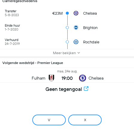
Carrièregeschiedenis
Transfer
€23M
Chelsea
5-8-2023
Einde huur
Brighton
1-7-2020
Verhuurd
Rochdale
24-7-2019
Meer bekijken
Volgende wedstrijd - Premier League
maa, 24e aug.
19:00
Fulham
Chelsea
Geen tegengoal
V
X