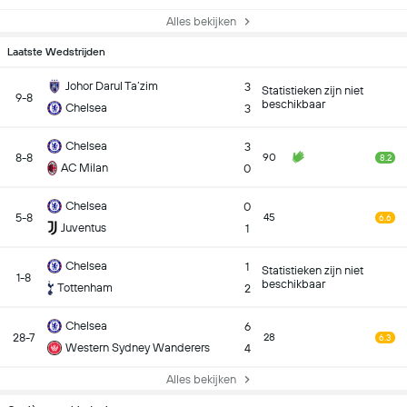
Alles bekijken
Laatste Wedstrijden
Johor Darul Ta’zim
3
Statistieken zijn niet
9-8
beschikbaar
Chelsea
3
Chelsea
3
8-8
90
8.2
AC Milan
0
Chelsea
0
5-8
45
6.6
Juventus
1
Chelsea
1
Statistieken zijn niet
1-8
beschikbaar
Tottenham
2
Chelsea
6
28-7
28
6.3
Western Sydney Wanderers
4
Alles bekijken