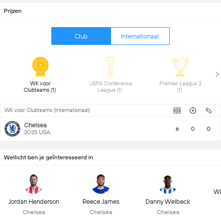
Prijzen
Club
Internationaal
 WK voor 
 UEFA Conference 
 Premier League 2 
Clubteams (1) 
League (1) 
(1) 
WK voor Clubteams (Internationaal)
Chelsea
6
0
0
2025 USA
Wellicht ben je geïnteresseerd in
Wi
Jordan Henderson
Reece James
Danny Welbeck
Chelsea
Chelsea
Chelsea