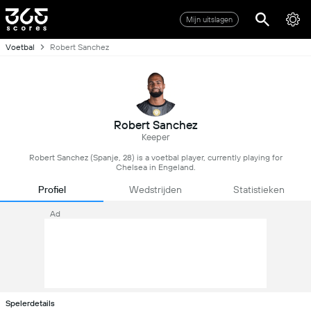
Mijn uitslagen
Voetbal
Robert Sanchez
Robert Sanchez
Keeper
Robert Sanchez (Spanje, 28) is a voetbal player, currently playing for
Chelsea in Engeland.
Profiel
Wedstrijden
Statistieken
Ad
Spelerdetails