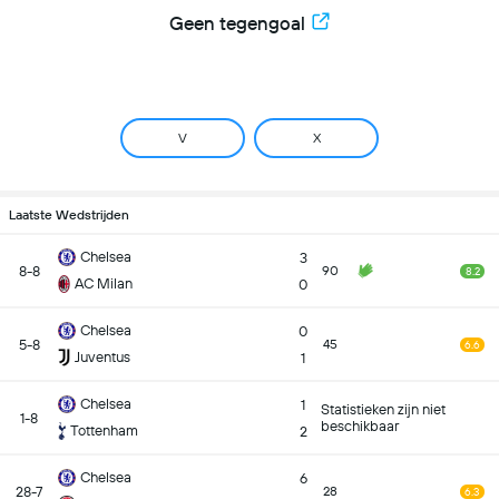
Geen tegengoal
V
X
Laatste Wedstrijden
Chelsea
3
8-8
90
8.2
AC Milan
0
Chelsea
0
5-8
45
6.6
Juventus
1
Chelsea
1
Statistieken zijn niet
1-8
beschikbaar
Tottenham
2
Chelsea
6
28-7
28
6.3