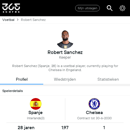
Mijn uitslagen
Voetbal
Robert Sanchez
Robert Sanchez
Keeper
Robert Sanchez (Spanje, 28) is a voetbal player, currently playing for
Chelsea in Engeland.
Profiel
Wedstrijden
Statistieken
Spelerdetails
Spanje
Chelsea
Interlands(3)
Contract tot 30-6-2030
28 jaren
1.97
1