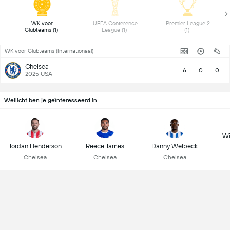
 WK voor 
 UEFA Conference 
 Premier League 2 
Clubteams (1) 
League (1) 
(1) 
WK voor Clubteams (Internationaal)
Chelsea
6
0
0
2025 USA
Wellicht ben je geïnteresseerd in
Wi
Jordan Henderson
Reece James
Danny Welbeck
Chelsea
Chelsea
Chelsea