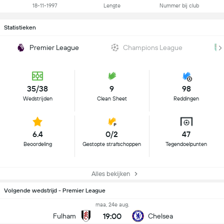
18-11-1997
Lengte
Nummer bij club
Statistieken
Premier League
Champions League
35/38
9
98
Wedstrijden
Clean Sheet
Reddingen
6.4
0/2
47
Beoordeling
Gestopte strafschoppen
Tegendoelpunten
Alles bekijken
Volgende wedstrijd - Premier League
maa, 24e aug.
19:00
Fulham
Chelsea