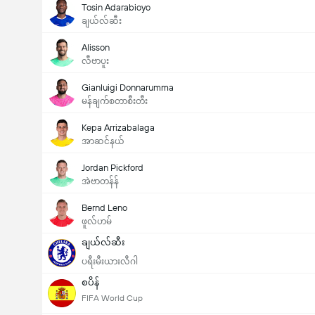
Tosin Adarabioyo
ချယ်လ်ဆီး
Alisson
လီဗာပူး
Gianluigi Donnarumma
မန်ချက်စတာစီးတီး
Kepa Arrizabalaga
အာဆင်နယ်
Jordan Pickford
အဲဗာတန်န်
Bernd Leno
ဖူလ်ဟမ်
ချယ်လ်ဆီး
ပရီးမီးယားလီဂါ
စပိန်
FIFA World Cup