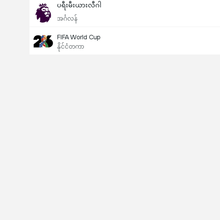
ပရီးမီးယားလီဂါ
အင်္ဂလန်
FIFA World Cup
နိုင်ငံတကာ