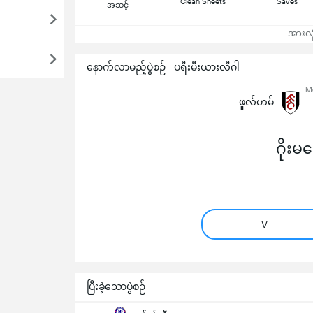
Clean Sheets
Saves
အဆင့်
အားလုံ
နောက်လာမည့်ပွဲစဉ် - ပရီးမီးယားလီဂါ
Mo
ဖူလ်ဟမ်
ဂိုးမ
V
ပြီးခဲ့သောပွဲစဉ်