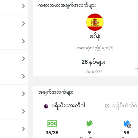
ကစားသမားအချက်အလက်များ
စပိန်
ကစားခဲ့သည့်ပွဲများ(3)
28 နှစ်များ
အ
18/11/1997
အချက်အလက်များ
ပရီးမီးယားလီဂါ
ချန်ပီယံလိဂ်
35/38
9
98