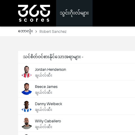
သွင်းဂိုးလ်များ
ဘောလုံး
Robert Sanchez
သင်စိတ်ဝင်စားနိုင်သောအရာများ -
Jordan Henderson
ချယ်လ်ဆီး
Reece James
ချယ်လ်ဆီး
Danny Welbeck
ချယ်လ်ဆီး
Willy Caballero
ချယ်လ်ဆီး