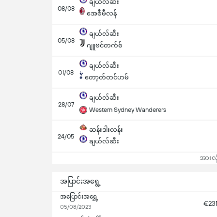
ချယ်လ်ဆီး
08/08
အေစီမီလန်
ချယ်လ်ဆီး
05/08
ဂျူဗင်တက်စ်
ချယ်လ်ဆီး
01/08
တော့တ်တင်ဟမ်
ချယ်လ်ဆီး
28/07
Western Sydney Wanderers
ဆန်းဒါးလန်း
24/05
ချယ်လ်ဆီး
အားလုံ
အပြာင်းအရွေ့
အပြောင်းအရွှေ့
€2
05/08/2023