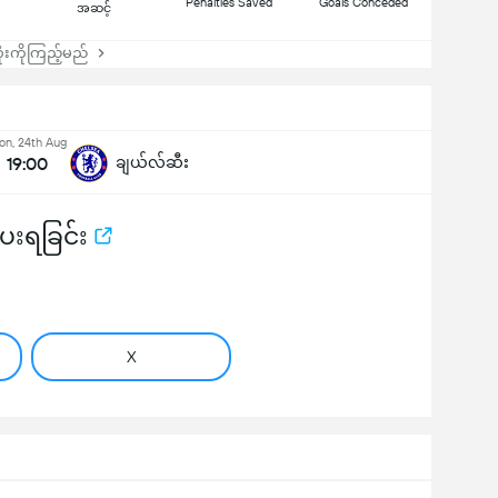
Penalties Saved
Goals Conceded
အဆင့်
းကိုကြည့်မည်
n, 24th Aug
19:00
ချယ်လ်ဆီး
ပေးရခြင်း
X