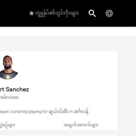
ကျွုန်ုပ်၏သွင်းဂိုးများ
rt Sanchez
ုးဖမ်းသမား
layer, currently playing for ချယ်လ်ဆီး in အင်္ဂလန်.
ပွဲစဉ်များ
အချက်အလက်များ