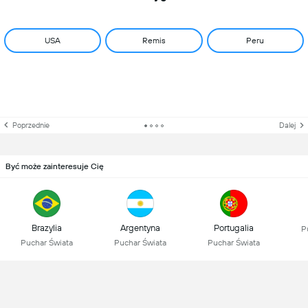
USA
Remis
Peru
Poprzednie
Dalej
Być może zainteresuje Cię
Brazylia
Argentyna
Portugalia
P
Puchar Świata
Puchar Świata
Puchar Świata