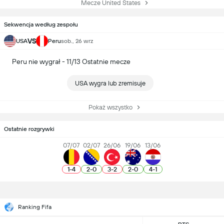
Mecze United States
Sekwencja według zespołu
VS
USA
Peru
sob., 26 wrz
Peru nie wygrał - 11/13 Ostatnie mecze
USA wygra lub zremisuje
Pokaż wszystko
Ostatnie rozgrywki
07/07
02/07
26/06
19/06
13/06
1
-
4
2
-
0
3
-
2
2
-
0
4
-
1
Ranking Fifa