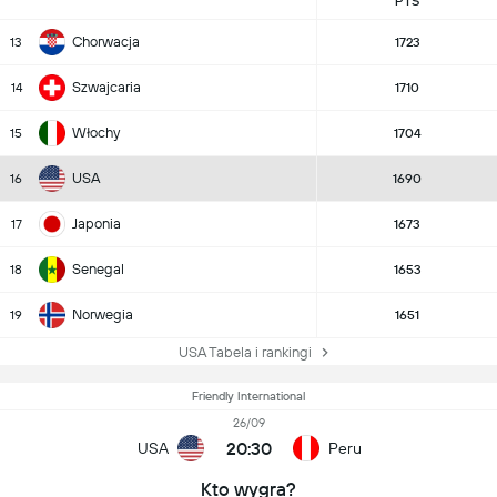
PTS
Chorwacja
13
1723
Szwajcaria
14
1710
Włochy
15
1704
USA
16
1690
Japonia
17
1673
Senegal
18
1653
Norwegia
19
1651
USA Tabela i rankingi
Friendly International
26/09
20:30
USA
Peru
Kto wygra?