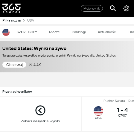
Moje wyniki
Piłka nożna
USA
SZCZEGÓŁY
Mecze
Rankingi
Aktualności
Bra
United States: Wyniki na żywo
Tu sprawdzisz wszystkie wydarzenia, wyniki i Wyniki na żywo dla: United States
Obserwuj
4.4K
Przegląd wyników
Puchar Świata - Run
1
-
4
07/07
USA
Zobacz wszystkie wyniki