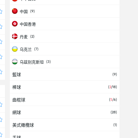
(9)
中国
中国香港
(2)
丹麦
(7)
乌克兰
(3)
乌兹别克斯坦
籃球
(9)
乌干达
棒球
(6)
(
2
/18)
乌拉圭
曲棍球
(
5
/6)
也门
網球
(2)
(28)
亚洲
美式橄欖球
(1)
(1)
亚美尼亚
手球
(2)
以色列