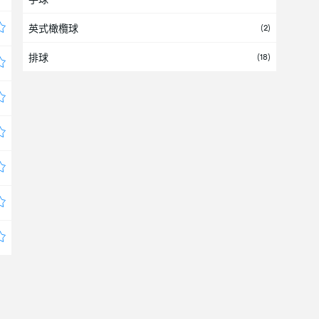
英式橄欖球
(2)
伊拉克
排球
(18)
伊朗
伯利兹
(
1
/13)
俄罗斯
(2)
保加利亚
(2)
克罗地亚
(2)
冰岛国家足球队
列支敦士登
利比亚
利比里亚