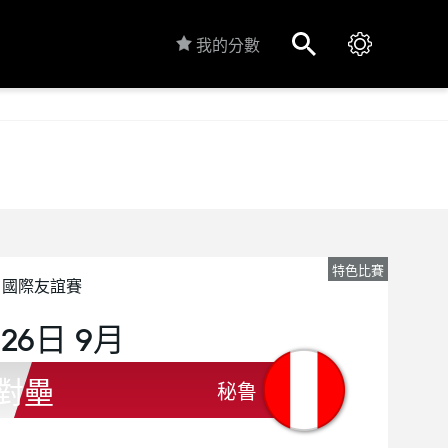
我的分數
特色比賽
國際友誼賽
 26日 9月
對壘
秘鲁