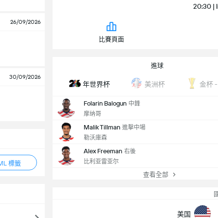
20:30 | 
26/09/2026
比賽頁面
進球
30/09/2026
年世界杯
美洲杯
金杯 - 
Folarin Balogun
中鋒
摩纳哥
Malik Tillman
進擊中場
勒沃庫森
Alex Freeman
右後
比利亚雷亚尔
ML 標籤
查看全部
美国