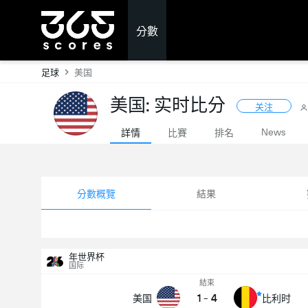
分數
足球
美国
美国: 实时比分
关注
News
詳情
比賽
排名
分數概覽
結果
年世界杯
国际
結束
1
-
4
美国
比利时