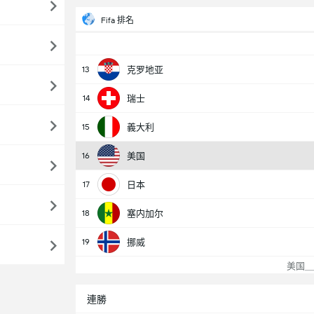
Fifa 排名
13
克罗地亚
14
瑞士
15
義大利
16
美国
17
日本
18
塞内加尔
19
挪威
美国＿
連勝