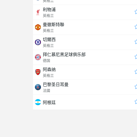
英格兰
利物浦
英格兰
曼徹斯特聯
英格兰
切爾西
英格兰
拜仁慕尼黑足球俱乐部
德国
阿森纳
英格兰
巴黎圣日耳曼
法國
阿根廷