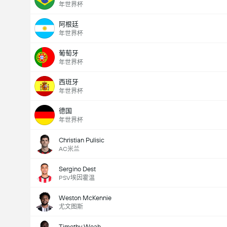
年世界杯
阿根廷
全場總得分 (2.5)
年世界杯
葡萄牙
年世界杯
低於
高於
西班牙
年世界杯
德国
年世界杯
Christian Pulisic
AC米兰
Sergino Dest
PSV埃因霍温
Weston McKennie
尤文图斯
Timothy Weah