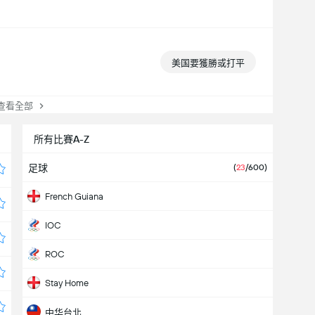
美国要獲勝或打平
看全部
所有比賽A-Z
足球
(
23
/600)
French Guiana
IOC
ROC
Stay Home
中华台北