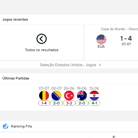
Jogos recentes
Copa do Mundo - Oitavos
1
-
4
07-07
EUA
Todos os resultados
Seleção Estados Unidos - Jogos
Últimas Partidas
07-07
02-07
26-06
19-06
13-06
1
-
4
2
-
0
3
-
2
2
-
0
4
-
1
Ranking Fifa
P