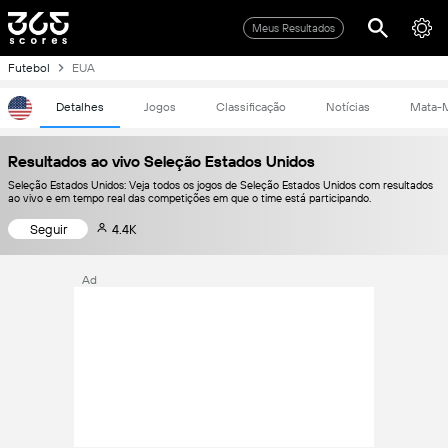
Meus Resultados
Futebol
EUA
Detalhes
Jogos
Classificação
Notícias
Mata-
Resultados ao vivo Seleção Estados Unidos
Seleção Estados Unidos: Veja todos os jogos de Seleção Estados Unidos com resultados
ao vivo e em tempo real das competições em que o time está participando.
Seguir
4.4K
Ad