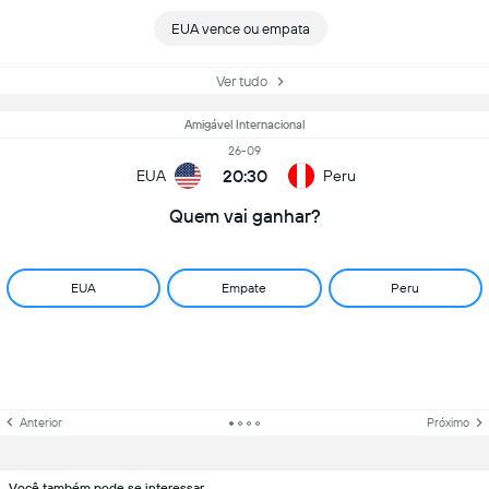
EUA vence ou empata
Ver tudo
Amigável Internacional
26-09
20:30
EUA
Peru
Quem vai ganhar?
EUA
Empate
Peru
Anterior
Próximo
Você também pode se interessar