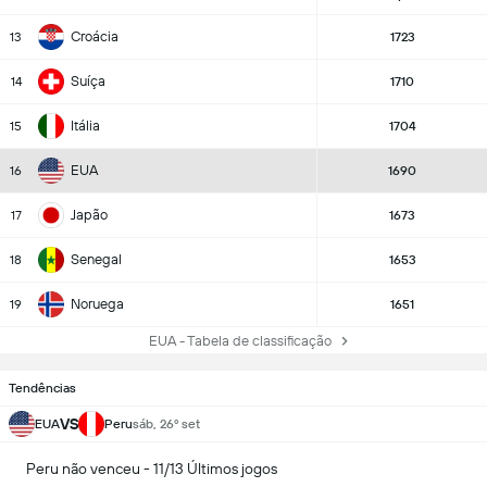
Croácia
13
1723
Suíça
14
1710
Itália
15
1704
EUA
16
1690
Japão
17
1673
Senegal
18
1653
Noruega
19
1651
EUA - Tabela de classificação
Tendências
VS
EUA
Peru
sáb, 26º set
Peru não venceu - 11/13 Últimos jogos