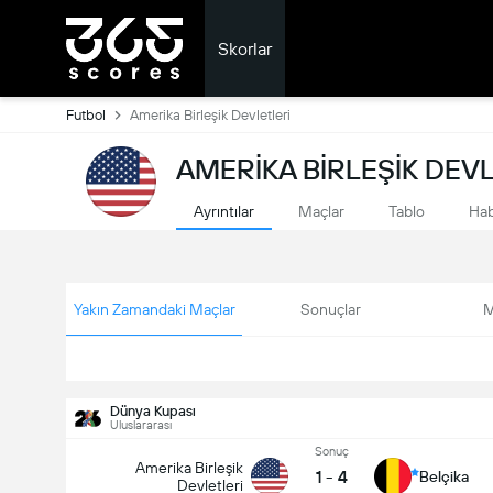
Skorlar
Futbol
Amerika Birleşik Devletleri
AMERIKA BIRLEŞIK DEV
Ayrıntılar
Maçlar
Tablo
Hab
Yakın Zamandaki Maçlar
Sonuçlar
M
Dünya Kupası
Uluslararası
Sonuç
Amerika Birleşik
1
-
4
Belçika
Devletleri