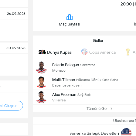
20:30 | 
26.09.2026
Maç Sayfası
İ
Goller
30.09.2026
Dünya Kupası
Copa America
A
Folarin Balogun
Santrafor
Monaco
Malik Tillman
Hücuma Dönük Orta Saha
Bayer Leverkusen
e
Alex Freeman
Sağ Bek
Villarreal
ti Oluştur
Tümünü Gör
Uluslararası 
Amerika Birleşik Devletleri