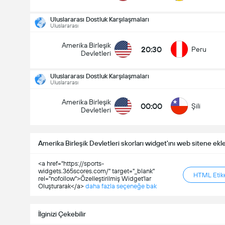
Uluslararası Dostluk Karşılaşmaları
Uluslararası
Amerika Birleşik
20:30
Peru
Devletleri
Uluslararası Dostluk Karşılaşmaları
Uluslararası
Amerika Birleşik
00:00
Şili
Devletleri
Amerika Birleşik Devletleri skorları widget'ını web sitene ekl
<a href="https://sports-
widgets.365scores.com/" target="_blank"
HTML Etike
rel="nofollow">Özelleştirilmiş Widget'lar
Oluşturarak</a>
daha fazla seçeneğe bak
Uluslararası Dostluk Karşılaşmaları
30.09
İlginizi Çekebilir
00:00
Birleşik Devletleri
Şili