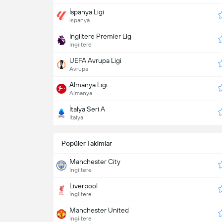
İspanya Ligi
ispanya
İngiltere Premier Lig
İngiltere
UEFA Avrupa Ligi
Avrupa
Almanya Ligi
Almanya
İtalya Seri A
İtalya
Popüler Takimlar
Manchester City
İngiltere
Liverpool
İngiltere
Manchester United
İngiltere