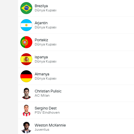
Brezilya
Dünya Kupası
Maçtaki Toplam Gol (2.5)
Arjantin
Dünya Kupası
Portekiz
Altında
Üzerinde
Dünya Kupası
ispanya
Dünya Kupası
Almanya
Dünya Kupası
Christian Pulisic
AC Milan
Sergino Dest
PSV Eindhoven
Weston McKennie
Juventus