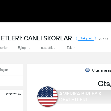
LETLERI: CANLI SKORLAR
Takip et
4.4K
erler
Eşleşme
İstatistikler
Takim
açlar
Uluslararas
Cts,
AMERIKA BIRLEŞIK
07.07.2026
DEVLETLERI