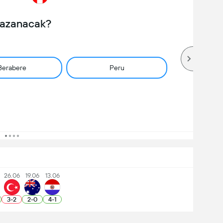
Kazanacak?
Berabere
Peru
26.06
19.06
13.06
3
-
2
2
-
0
4
-
1