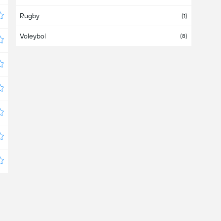
Rugby
BAE
(1)
Voleybol
Bahamalar
(8)
Bahreyn
Bangladeş
Barbados
Belarus
(
1
/7)
Belçika
(
1
/38)
Belize
Bermuda
Bolivya
(3)
Bosna Hersek
(2)