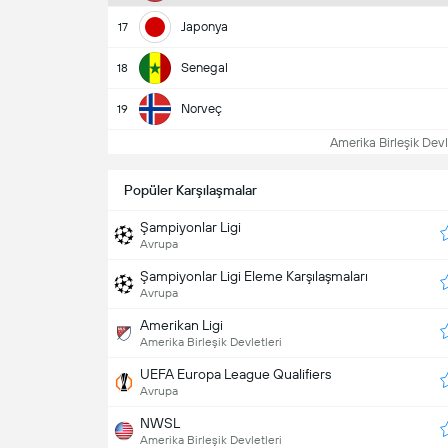
Japonya
17
Senegal
18
Norveç
19
Amerika Birleşik Devl
Popüler Karşılaşmalar
Şampiyonlar Ligi
Avrupa
Şampiyonlar Ligi Eleme Karşılaşmaları
Avrupa
Amerikan Ligi
Amerika Birleşik Devletleri
UEFA Europa League Qualifiers
Avrupa
NWSL
Amerika Birleşik Devletleri