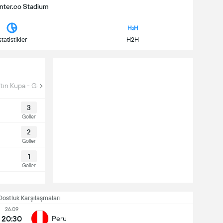
Inter.co Stadium
statistikler
H2H
ltın Kupa - Gold Cup
3
Goller
2
Goller
1
Goller
Dostluk Karşılaşmaları
26.09
20:30
Peru