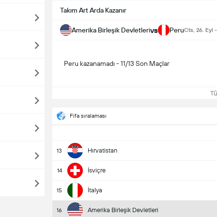
Takım Art Arda Kazanır
vs
Amerika Birleşik Devletleri
Peru
Cts, 26. Eyl 
Peru kazanamadı - 11/13 Son Maçlar
Tüm
Fifa sıralaması
Hırvatistan
13
İsviçre
14
İtalya
15
Amerika Birleşik Devletleri
16