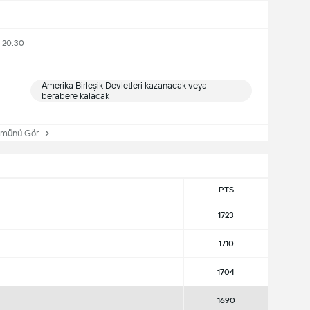
- 20:30
Amerika Birleşik Devletleri kazanacak veya
berabere kalacak
ünü Gör
PTS
1723
1710
1704
1690