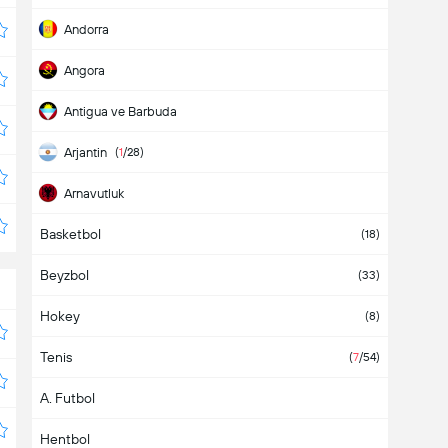
Andorra
Angora
Antigua ve Barbuda
Arjantin
(
1
/28)
Arnavutluk
Basketbol
Aruba
(18)
Beyzbol
Asya
(33)
Hokey
Avrupa
(8)
Tenis
Avustralya
(2)
(
7
/54)
A. Futbol
Avusturya
(4)
Hentbol
Azerbaycan