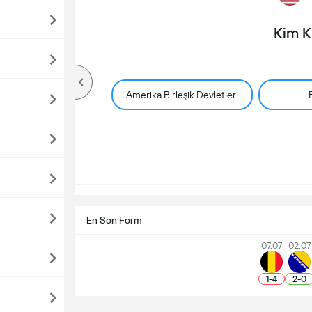
Kim 
Amerika Birleşik Devletleri
En Son Form
07.07
02.07
1
-
4
2
-
0