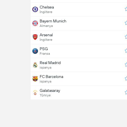
Chelsea
İngiltere
Bayern Munich
Almanya
Arsenal
İngiltere
PSG
Fransa
Real Madrid
ispanya
FC Barcelona
ispanya
Galatasaray
Türkiye