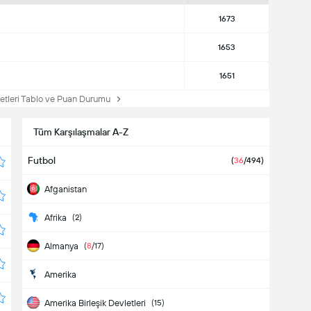
1673
1653
1651
etleri Tablo ve Puan Durumu
Tüm Karşılaşmalar A-Z
Futbol
(
36
/494)
Afganistan
Afrika
(2)
Almanya
(
8
/17)
Amerika
Amerika Birleşik Devletleri
(15)