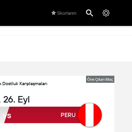
Skorlarım
Öne Çıkan Maç
ı Dostluk Karşılaşmaları
 26. Eyl
vs
PERU