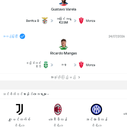
Gustavo Varela
အပြောင်းအရွှေ့
Benfica B
Monza
€2.5M
အတည်ပြုပြီး
24/07/2026
Ricardo Mangas
စပို့စ်တင်း
အငှား
Monza
စီပီ
အားလုံးကိုကြည့်မည်
သင်စိတ်ဝင်စားနိုင်သောအရာများ -
အေ
ဂျူဗင်တက်စ်
အေစီမီလန်
အင်တာမီလန်
စီးရီးအေ
စီးရီးအေ
စီးရီးအေ