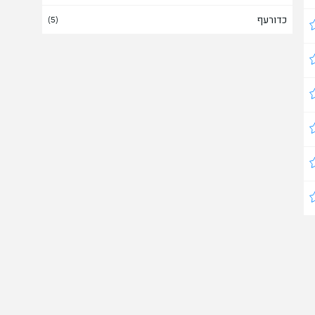
כדורעף
אירופה
(5)
(
2
/12)
אירלנד
אל סלבדור
(2)
אלבניה
אלג'יריה
אמירויות
אמריקה
אנגולה
אנגליה
(
73
/131)
אנדורה
אנטיגואה וברבודה