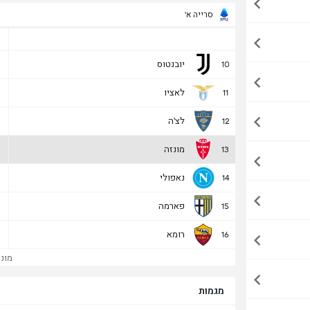
סרייה א'
יובנטוס
10
לאציו
11
לצ'ה
12
מונזה
13
נאפולי
14
פארמה
15
רומא
16
מונזה
מגמות