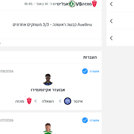
VS
מונזה
אבלינו
יום ו׳, 14 באוג׳ - 18:45
Avellino כבשה ראשונה - 3/3 משחקים אחרונים
הצ
העברות
אושרה
/08/2026
אבנעזר אקינסנמירו
אינטר
השאלה
מונזה
אושרה
/07/2026