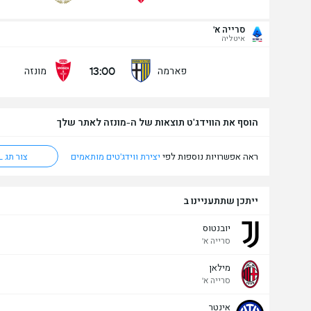
סרייה א'
מעל/מתחת שערים - 90 דק' (2.5)
איטליה
13:00
פארמה
מונזה
מתחת
מעל
הוסף את הווידג'ט תוצאות של ה-מונזה לאתר שלך
ראה אפשרויות נוספות לפי
יצירת ווידג'טים מותאמים
צור תג HTML
ייתכן שתתעניינו ב
יובנטוס
סרייה א'
מילאן
סרייה א'
אינטר