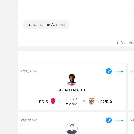
Avellino תבקיע ראשונה
ג הכל
01
אושרה
27/07/2026
גוסטאבו וארלה
העברה
בנפיקה II
מונזה
€2.5M
24
אושרה
22/07/2026