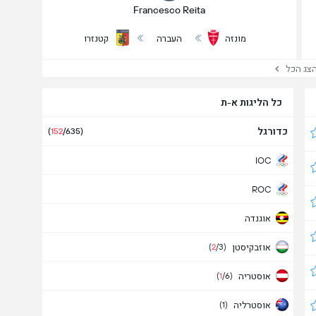
Francesco Reita
מונזה
העברה
קטנזרו
ג הכל
כל הליגות א-ת
כדורגל
(
152
/635)
IOC
ROC
אוגנדה
אוזבקיסטן
(
2
/3)
אוסטריה
(
1
/6)
אוסטרליה
(1)