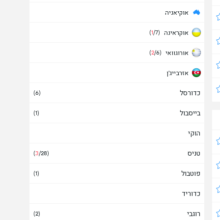
אוקיאניה
אוקראינה
(
1
/7)
אורוגוואי
(
2
/6)
אזרבייג'ן
כדורסל
איטליה
(6)
(2)
בייסבול
איי בהאמה
(1)
הוקי
איי טורקס וקאיקוס
טניס
איי פארו
(
3
/28)
פוטבול
אינדונזיה
(1)
כדוריד
איסלנד
(
2
/2)
רוגבי
איראן
(2)