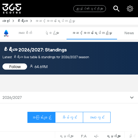
ကျွုန်ုပ်၏သွင်းဂိုးများ
ဘောလုံး
စီးရီးအေ
အဆင့်အတန်းရပ်တည်မှု
အသေးစိတ်
ပွဲစဉ်များ
အဆင့်အတန်းရပ်တည်မှု
News
စီးရီးအေ 2026/2027: Standings
Latest စီးရီးအေ live table & standings for 2026/2027 season
Follow
64.69M
2026/2027
အကြမ်းဖျဉ်း
အိမ်ကွင်း
အဝေးကွင်း
ရမှတ်များ
F:A
+/-
ရမှတ်များ
နိုင်ပွ