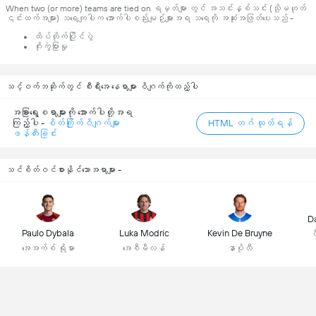
When two (or more) teams are tied on ရမှတ်များ တွင် အသင်းနှစ်သင်း (သို့မဟုတ်
၎င်းထက်အများ) သရေကျပါက အောက်ပါစည်းမျဉ်းများအရ သရေကို အဆုံးအဖြတ်ပေးသည် -
ထိပ်တိုက်ပြိုင်ပွဲ
ဂိုးကွဲပြားမှု
သင့်ဝက်ဘဆိုက်တွင် စီးရီးအေ နေရာများ ဝိဂျက်ကိုထည့်ပါ
အခြားရွေးစရာများကို အောက်ပါတို့အရ
ကြည့်ပါ -
စိတ်ကြိုက်ဝိဂျက်များ
HTML တဂ် ထုတ်ရန်
ဖန်တီးခြင်း
သင်စိတ်ဝင်စားနိုင်သောအရာများ -
D
Paulo Dybala
Luka Modric
Kevin De Bruyne
ဖ
အေအက်စ် ရိုမား
အေစီမီလန်
နာပိုလီ