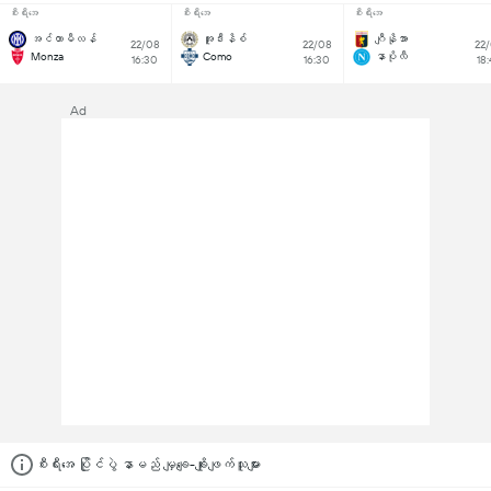
စီးရီးအေ
စီးရီးအေ
စီးရီးအေ
အင်တာမီလန်
အူဒီးနိစ်
ဂျီနိုအာ
22/08
22/08
22
Monza
Como
နာပိုလီ
16:30
16:30
18
Ad
စီးရီးအေ ပြိုင်ပွဲ နာမည် မျှချေ-ချိုးဖျက်သူများ