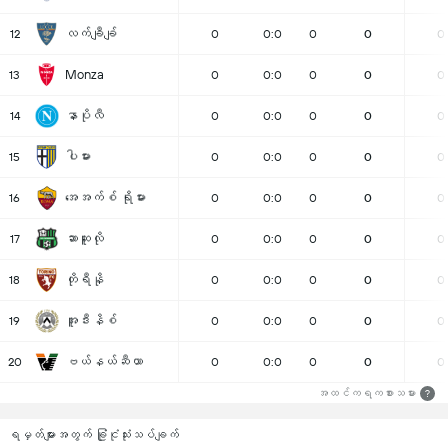
လက်ချီချ်
12
0
0:0
0
0
0
Monza
13
0
0:0
0
0
0
နာပိုလီ
14
0
0:0
0
0
0
ပါမား
15
0
0:0
0
0
0
အေအက်စ် ရိုမား
16
0
0:0
0
0
0
ဆာဆူလို
17
0
0:0
0
0
0
တိုရီနို
18
0
0:0
0
0
0
အူဒီးနိစ်
19
0
0:0
0
0
0
ဗယ်နယ်ဆီယာ
20
0
0:0
0
0
0
အထင်ကရကစားသမား
?
ရမှတ်များအတွက် ခြုံငုံသုံးသပ်ချက်