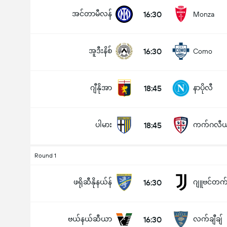
အင်တာမီလန်
16:30
Monza
အူဒီးနိစ်
16:30
Como
ပြိုင်ပွဲအတွင်း ဂိုးစုစုပေါင်း (2.5)
ဂျီနိုအာ
18:45
နာပိုလီ
အောက်
အပေါ်
ပါမား
18:45
ကက်ဂလီယ
Round 1
ဖရိုဆီနိုနယ်န်
16:30
ဂျူဗင်တက်
ဗယ်နယ်ဆီယာ
16:30
လက်ချီချ်