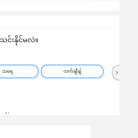
်းနိုင်မလဲ။
သရေ
လက်ချီချ်