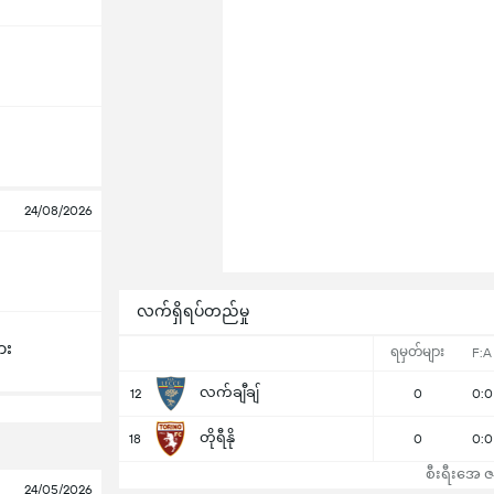
24/08/2026
လက်ရှိရပ်တည်မှု
ား
ရမှတ်များ
F:A
လက်ချီချ်
12
0
0:0
တိုရီနို
18
0
0:0
စီးရီးအေ ဇယ
24/05/2026