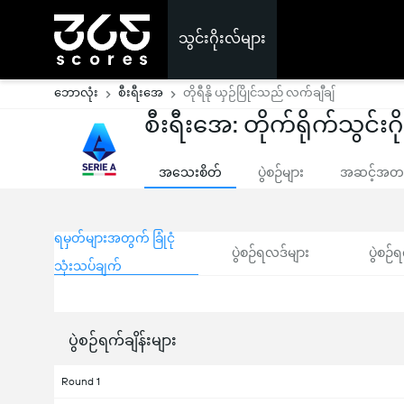
သွင်းဂိုးလ်များ
ဘောလုံး
စီးရီးအေ
တိုရီနို ယှဉ်ပြိုင်သည် လက်ချီချ်
စီးရီးအေ: တိုက်ရိုက်သွင်းဂိ
အသေးစိတ်
ပွဲစဉ်များ
အဆင့်အတန်
ရမှတ်များအတွက် ခြုံငုံ
ပွဲစဉ်ရလဒ်များ
ပွဲစဉ်ရ
သုံးသပ်ချက်
ပွဲစဉ်ရက်ချိန်းများ
Round 1