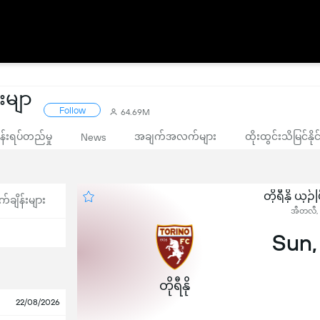
ုးမျာ
Follow
64.69M
းရပ်တည်မှု
အချက်အလက်များ
ထိုးထွင်းသိမြင်နိ
News
တိုရီနို ယှဉ
က်ချိန်းများ
အီတလီ, 
Sun,
တိုရီနို
22/08/2026