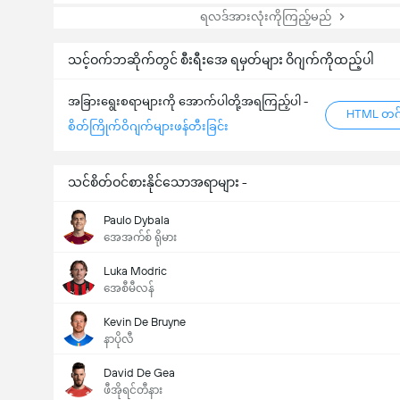
ရလဒ်အားလုံးကိုကြည့်မည်
သင့်ဝက်ဘဆိုက်တွင် စီးရီးအေ ရမှတ်များ ဝိဂျက်ကိုထည့်ပါ
အခြားရွေးစရာများကို အောက်ပါတို့အရကြည့်ပါ -
HTML တဂ်
စိတ်ကြိုက်ဝိဂျက်များဖန်တီးခြင်း
သင်စိတ်ဝင်စားနိုင်သောအရာများ -
Paulo Dybala
အေအက်စ် ရိုမား
Luka Modric
အေစီမီလန်
Kevin De Bruyne
နာပိုလီ
David De Gea
ဖီအိုရင်တီနား