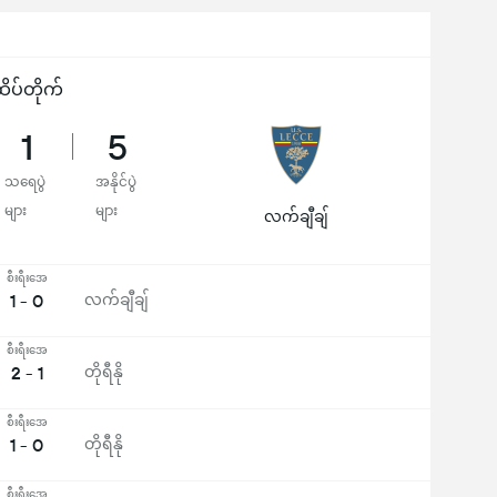
ိပ်တိုက်
1
5
သရေပွဲ
အနိုင်ပွဲ
များ
များ
လက်ချီချ်
စီးရီးအေ
1 - 0
လက်ချီချ်
စီးရီးအေ
2 - 1
တိုရီနို
စီးရီးအေ
1 - 0
တိုရီနို
စီးရီးအေ