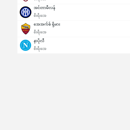
အင်တာမီလန်
စီးရီးအေ
အေအက်စ် ရိုမား
စီးရီးအေ
နာပိုလီ
စီးရီးအေ