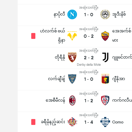
အဆုံးသတ်ပြီး
နာပိုလီ
1
-
0
အူဒီးနိစ်
အဆုံးသတ်ပြီး
ဟဲလက်စ် ဗယ်
အေအက်စ် ရ
0
-
2
ရိုနာ
မား
အဆုံးသတ်ပြီး
တိုရီနို
2
-
2
ဂျူဗင်တက်
Derby della Mole
အဆုံးသတ်ပြီး
လက်ချီချ်
1
-
0
ဂျီနိုအာ
အဆုံးသတ်ပြီး
အေစီမီလန်
1
-
2
ကက်ဂလီယ
အဆုံးသတ်ပြီး
ခရီမိုနည့်ဆင်း
1
-
4
Como