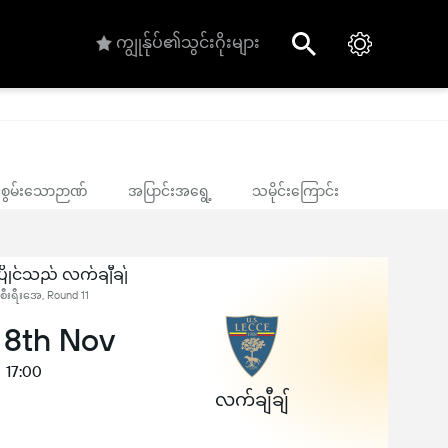
ကျွုန်ုပ်၏သွင်းဂိုးများ
ုင်စွမ်းသောဉာဏ်
အပြာင်းအရွေ့
သမိုင်းကြောင်း
်ပြိုင်သည် လက်ချီချ်
စီးရီးအေ, Round 11
 8th Nov
17:00
လက်ချီချ်