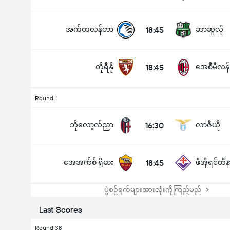
အက်တလန်တာ
18:45
ဆာဆူလို
တိုရီနို
18:45
အေစီမီလန်
Round 1
ဘိုလော့လ်ညာ
16:30
လာဇီယို
အေအက်စ် ရိုမား
18:45
ဖီအိုရင်တီန
ပွဲစဉ်ရက်များအားလုံးကိုကြည့်မည်
Last Scores
Round 38