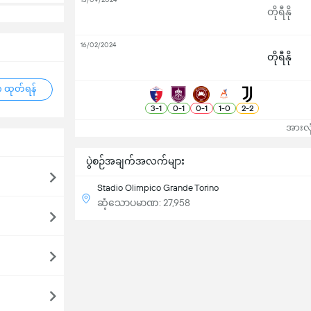
တိုရီနို
16/02/2024
တိုရီနို
 ထုတ်ရန်
3
-
1
0
-
1
0
-
1
1
-
0
2
-
2
အားလုံ
ပွဲစဉ်အချက်အလက်များ
Stadio Olimpico Grande Torino
ဆံ့သောပမာဏ: 27,958