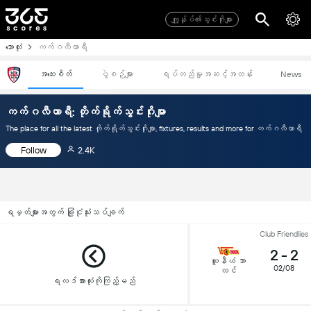
ကျွုန်ုပ်၏သွင်းဂိုးများ
ဘောလုံး
ကက်ဂလီယာရီ
အသေးစိတ်
ပွဲစဉ်များ
ရပ်တည်မှုအဆင့်အတန်း
News
ကက်ဂလီယာရီ: တိုက်ရိုက်သွင်းဂိုးမျာ
The place for all the latest တိုက်ရိုက်သွင်းဂိုးမျာ, fixtures, results and more for ကက်ဂလီယာရီ
Follow
2.4K
ရမှတ်များအတွက် ခြုံငုံသုံးသပ်ချက်
Club Friendlies
2
-
2
ယူနီယံ ဘာ
02/08
လင်
ရလဒ်အားလုံးကိုကြည့်မည်