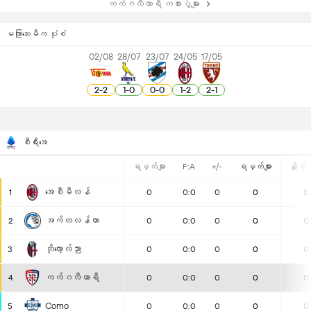
ကက်ဂလီယာရီ ကစားပွဲများ
မကြာသေးမီက ပုံစံ
02/08
28/07
23/07
24/05
17/05
2
-
2
1
-
0
0
-
0
1
-
2
2
-
1
စီးရီးအေ
ရမှတ်များ
F:A
+/-
ရမှတ်များ
နိုင်ပွ
အေစီမီလန်
1
0
0:0
0
0
0
အက်တလန်တာ
2
0
0:0
0
0
0
ဘိုလော့လ်ညာ
3
0
0:0
0
0
0
ကက်ဂလီယာရီ
4
0
0:0
0
0
0
Como
5
0
0:0
0
0
0