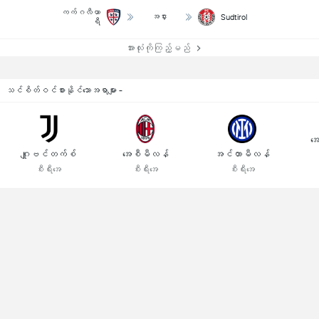
ကက်ဂလီယာ
အငှား
Sudtirol
ရီ
အားလုံးကိုကြည့်မည်
သင်စိတ်ဝင်စားနိုင်သောအရာများ -
အေ
ဂျူဗင်တက်စ်
အေစီမီလန်
အင်တာမီလန်
စီးရီးအေ
စီးရီးအေ
စီးရီးအေ