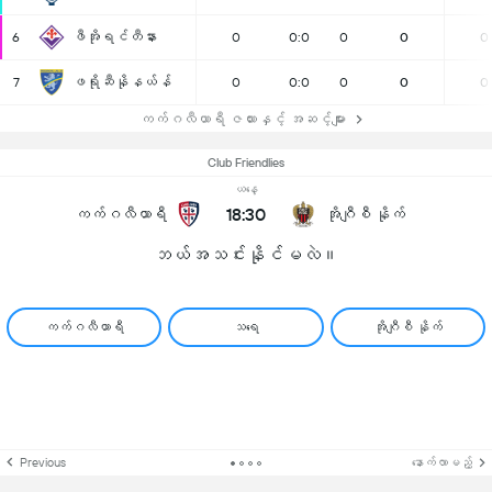
ဖီအိုရင်တီနား
6
0
0:0
0
0
0
ဖရိုဆီနိုနယ်န်
7
0
0:0
0
0
0
ကက်ဂလီယာရီ ဇယားနှင့် အဆင့်များ
Club Friendlies
ယနေ့
18:30
ကက်ဂလီယာရီ
အိုဂျီစီ နိုက်
ဘယ်အသင်းနိုင်မလဲ။
ကက်ဂလီယာရီ
သရေ
အိုဂျီစီ နိုက်
Previous
နောက်လာမည့်