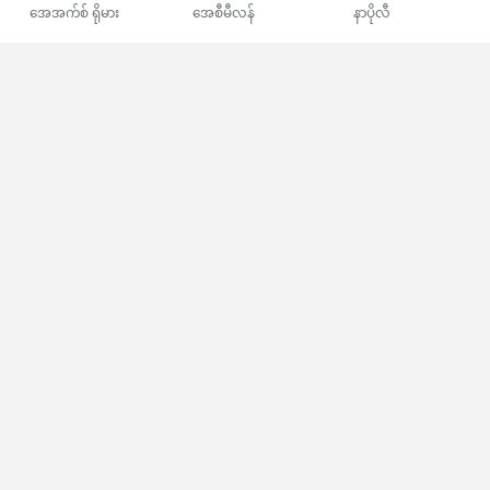
အေအက်စ် ရိုမား
အေစီမီလန်
နာပိုလီ