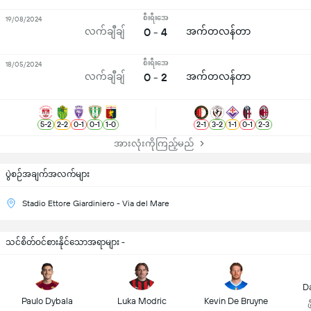
စီးရီးအေ
19/08/2024
လက်ချီချ်
0 - 4
အက်တလန်တာ
စီးရီးအေ
18/05/2024
လက်ချီချ်
0 - 2
အက်တလန်တာ
5
-
2
2
-
2
0
-
1
0
-
1
1
-
0
2
-
1
3
-
2
1
-
1
0
-
1
2
-
3
အားလုံးကိုကြည့်မည်
ပွဲစဉ်အချက်အလက်များ
Stadio Ettore Giardiniero - Via del Mare
သင်စိတ်ဝင်စားနိုင်သောအရာများ -
D
Paulo Dybala
Luka Modric
Kevin De Bruyne