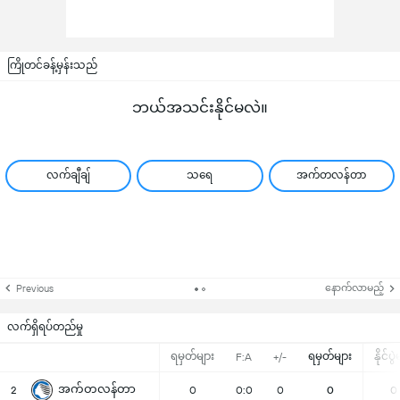
ကြိုတင်ခန့်မှန်းသည်
ဘယ်အသင်းနိုင်မလဲ။
လက်ချီချ်
သရေ
အက်တလန်တာ
နောက်လာမည့်
Previous
လက်ရှိရပ်တည်မှု
ရမှတ်များ
ရမှတ်များ
နိုင်ပွ
F:A
+/-
အက်တလန်တာ
2
0
0:0
0
0
0