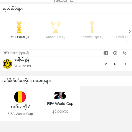
ဆုတံဆိပ်များ
 DFB-Pokal (1) 
 Super Cup (1) 
 Premier Liga (1) 
 Jupiler Pro
(2) 
DFB-Pokal (ဂျာမနီ)
ဒေါ့ထ်မွန်
2
0
0
2020/2021
သင်စိတ်ဝင်စားနိုင်သောအရာများ -
FIFA World Cup
ဘယ်လဂျီယံ
နိုင်ငံတကာ
FIFA World Cup