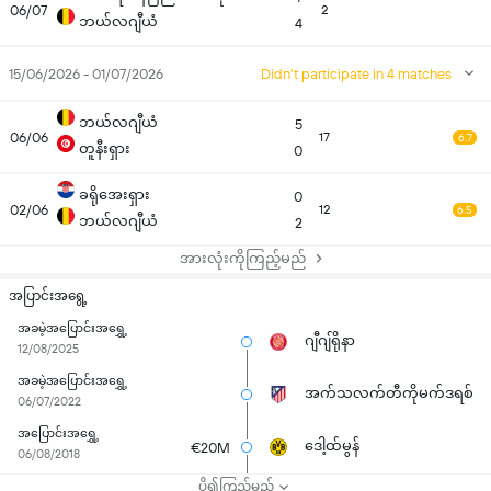
06/07
2
ဘယ်လဂျီယံ
4
15/06/2026 - 01/07/2026
Didn't participate in 4 matches
ဘယ်လဂျီယံ
5
06/06
17
6.7
တူနီးရှား
0
ခရိုအေးရှား
0
02/06
12
6.5
ဘယ်လဂျီယံ
2
အားလုံးကိုကြည့်မည်
အပြာင်းအရွေ့
အခမဲ့အပြောင်းအရွှေ့
ဂျီဂျ်ရိုနာ
12/08/2025
အခမဲ့အပြောင်းအရွှေ့
အက်သလက်တီကိုမက်ဒရစ်
06/07/2022
အပြောင်းအရွှေ့
ဒေါ့ထ်မွန်
€20M
06/08/2018
ပို၍ကြည့်မည်