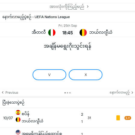
အားလုံးကိုကြည့်မည်
နောက်လာမည့်ပွဲစဉ် - UEFA Nations League
Fri, 25th Sep
အီတလီ
18:45
ဘယ်လဂျီယံ
အချိန်မရွေးဂိုးသွင်းရန်
V
X
နောက်လာမည့်
Previous
ပြီးခဲ့သောပွဲစဉ်
စပိန်
2
10/07
31
5.9
ဘယ်လဂျီယံ
1
အမေရိကန်ပြည်ထောင်စု
1