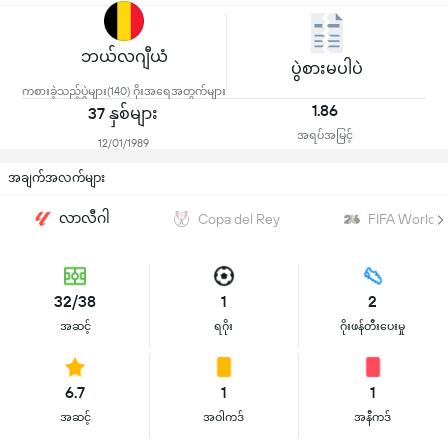
ဘယ်လဂျီယံ
ပွဲစားမပါပဲ
ကစားခဲ့သည့်ပွဲများ(140) ဂိုးအရေအတွက်များ
1.86
37 နှစ်များ
အရပ်အမြင့်
12/01/1989
အချက်အလက်များ
လာလီဂါ
Copa del Rey
FIFA World 
32/38
1
2
အဆင့်
ရဂိုး
ဂိုးဖန်တီးပေးမှု
6.7
1
1
အဆင့်
အဝါကဒ်
အနီကဒ်