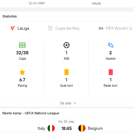
12-01-1989
Høyde
Statistikk
LaLiga
Copa del Rey
FIFA World Cu
32/38
1
2
Caps
Mål
Assists
6.7
1
1
Rating
Gule kort
Røde kort
Se alle
Neste kamp - UEFA Nations League
fre, 25. sep.
18:45
Italy
Belgium