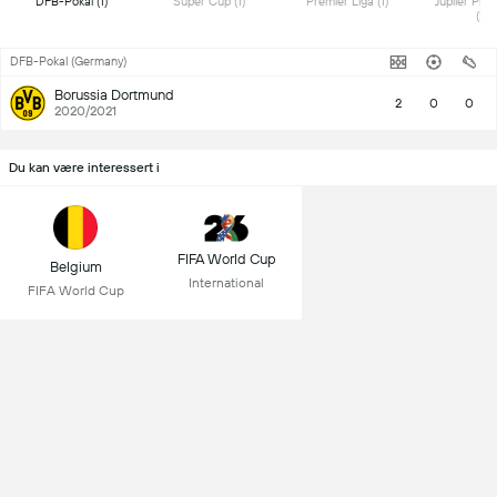
 DFB-Pokal (1) 
 Super Cup (1) 
 Premier Liga (1) 
 Jupiler Pro
(2) 
DFB-Pokal (Germany)
Borussia Dortmund
2
0
0
2020/2021
Du kan være interessert i
FIFA World Cup
Belgium
International
FIFA World Cup