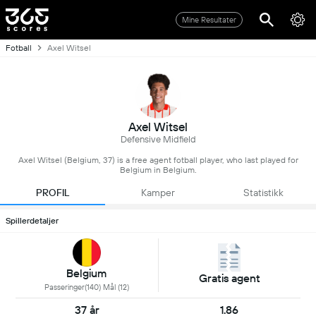
Mine Resultater
Fotball
Axel Witsel
Axel Witsel
Defensive Midfield
Axel Witsel (Belgium, 37) is a free agent fotball player, who last played for
Belgium in Belgium.
PROFIL
Kamper
Statistikk
Spillerdetaljer
Belgium
Gratis agent
Passeringer(140) Mål (12)
37 år
1.86