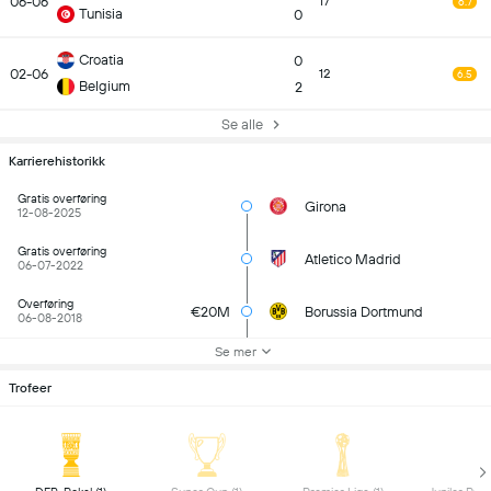
06-06
17
6.7
Tunisia
0
Croatia
0
02-06
12
6.5
Belgium
2
Se alle
Karrierehistorikk
Gratis overføring
Girona
12-08-2025
Gratis overføring
Atletico Madrid
06-07-2022
Overføring
€20M
Borussia Dortmund
06-08-2018
Se mer
Trofeer