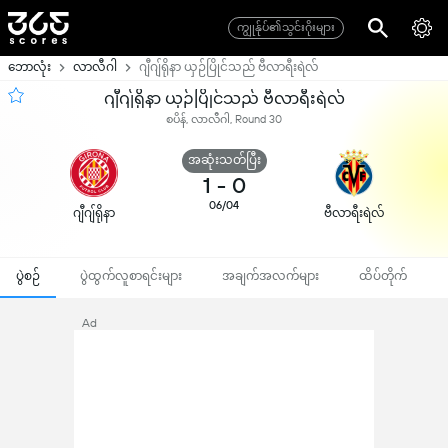
ကျွုန်ုပ်၏သွင်းဂိုးများ
ဘောလုံး
လာလီဂါ
ဂျီဂျ်ရိုနာ ယှဉ်ပြိုင်သည် ဗီလာရီးရဲလ်
ဂျီဂျ်ရိုနာ ယှဉ်ပြိုင်သည် ဗီလာရီးရဲလ်
စပိန်, လာလီဂါ, Round 30
အဆုံးသတ်ပြီး
1
-
0
06/04
ဂျီဂျ်ရိုနာ
ဗီလာရီးရဲလ်
ပွဲစဉ်
ပွဲထွက်လူစာရင်းများ
အချက်အလက်များ
ထိပ်တိုက်
Ad