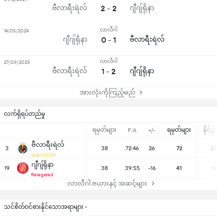
ဗီလာရီးရဲလ်
2 - 2
ဂျီဂျ်ရိုနာ
လာလီဂါ
14/05/2024
ဂျီဂျ်ရိုနာ
0 - 1
ဗီလာရီးရဲလ်
လာလီဂါ
27/09/2023
ဗီလာရီးရဲလ်
1 - 2
ဂျီဂျ်ရိုနာ
အားလုံးကိုကြည့်မည်
လက်ရှိရပ်တည်မှု
ရမှတ်များ
ရမှတ်များ
နိုင်ပွ
F:A
+/-
ဗီလာရီးရဲလ်
3
38
72:46
26
72
22
ချန်ပီယံလိဂ်
ဂျီဂျ်ရိုနာ
19
38
39:55
-16
41
9
Relegated
လာလီဂါ ဇယားနှင့် အဆင့်များ
သင်စိတ်ဝင်စားနိုင်သောအရာများ -