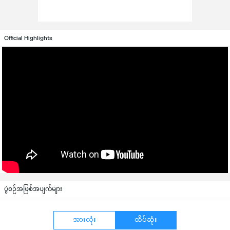
Official Highlights
ပွဲစဉ်အဖြစ်အပျက်များ
အားလုံး
ထိပ်ဆုံး