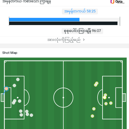
အမှန်တကယ် ကစားသော ကြာချိန်
အမှန်တကယ် 58:25
စုစုပေါင်းကြာချိန် 96:07
အားလုံးကိုကြည့်မည်
Shot Map