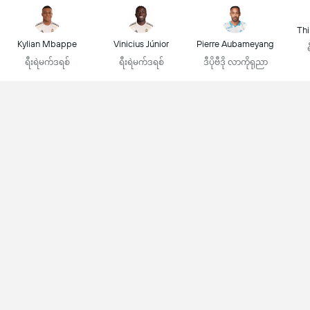
Thi
Kylian Mbappe
Vinicius Júnior
Pierre Aubameyang
ရီးရဲမက်ဒရစ်
ရီးရဲမက်ဒရစ်
ဒီပိုဗီဒို လာကိုရုညာ