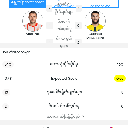
ရှေ့တန်းကစားသမား
စုစုပေါင်း
ကစားသမား
ကစားသမား
2
2
ရိုက်ချက်များ
ဂိုးပေါက်
1
0
ကန်သွင်းမှု
Abel Ruiz
Georges
Mikautadze
ဂိုးကာကွယ်
1
2
မှုများ
အချက်အလက်များ
ဘောလုံးပိုင်ဆိုင်မှု
54%
46%
0.48
Expected Goals
0.55
စုစုပေါင်းရိုက်ချက်များ
10
9
ဂိုးပေါက်ကန်သွင်းမှု
2
0
အားလုံးကိုကြည့်မည်