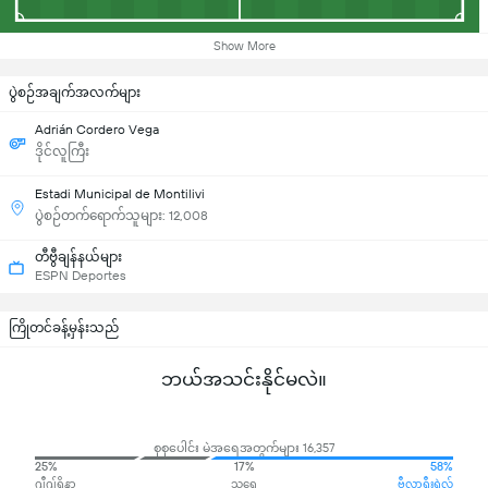
Show More
ပွဲစဉ်အချက်အလက်များ
Adrián Cordero Vega
ဒိုင်လူကြီး
Estadi Municipal de Montilivi
ပွဲစဉ်တက်ရောက်သူများ: 12,008
တီဗွီချန်နယ်များ
ESPN Deportes
ကြိုတင်ခန့်မှန်းသည်
ဘယ်အသင်းနိုင်မလဲ။
စုစုပေါင်း မဲအရေအတွက်များ 16,357
25%
17%
58%
ဂျီဂျ်ရိုနာ
သရေ
ဗီလာရီးရဲလ်