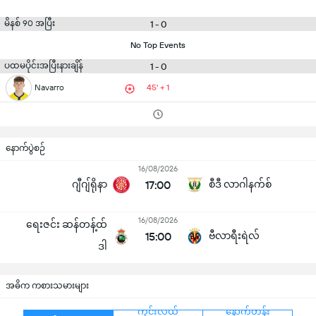
မိနစ် 90 အပြီး
1 - 0
No Top Events
ပထမပိုင်းအပြီးနားချိန်
1 - 0
Navarro
45' + 1
နောက်ပွဲစဉ်
16/08/2026
ဂျီဂျ်ရိုနာ
17:00
စီဒီ လာဂါနက်စ်
16/08/2026
ရေးဇင်း ဆန်တန့်ထ်
15:00
ဗီလာရီးရဲလ်
ဒါ
အဓိက ကစားသမားများ
ကွင်းလယ်
နောက်တန်း