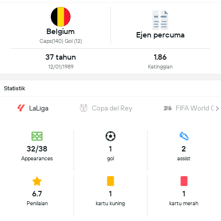
Belgium
Ejen percuma
Caps(140) Gol (12)
37 tahun
1.86
12/01/1989
Ketinggian
Statistik
LaLiga
Copa del Rey
FIFA World Cu
32/38
1
2
Appearances
gol
assist
6.7
1
1
Penilaian
kartu kuning
kartu merah