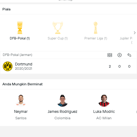
Piala
 DFB-Pokal (1) 
 Super Cup (1) 
 Premier Liga (1) 
 Jupiler Pro
(2) 
DFB-Pokal (Jerman)
Dortmund
2
0
0
2020/2021
Anda Mungkin Berminat
Neymar
James Rodriguez
Luka Modric
Santos
Colombia
AC Milan