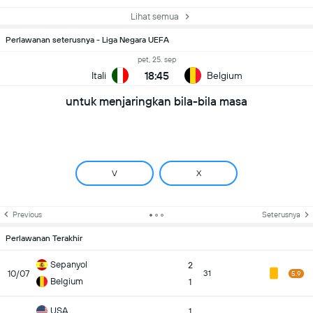
Lihat semua
Perlawanan seterusnya - Liga Negara UEFA
pet, 25. sep
18:45
Itali
Belgium
untuk menjaringkan bila-bila masa
V
X
Previous
Seterusnya
Perlawanan Terakhir
Sepanyol
2
10/07
31
5.9
Belgium
1
USA
1