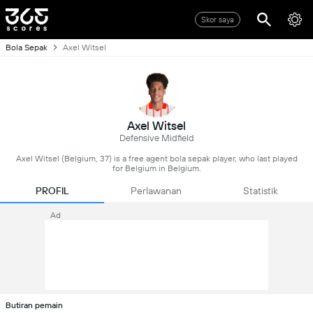
Skor saya
Bola Sepak
Axel Witsel
Axel Witsel
Defensive Midfield
Axel Witsel (Belgium, 37) is a free agent bola sepak player, who last played
for Belgium in Belgium.
PROFIL
Perlawanan
Statistik
Ad
Butiran pemain