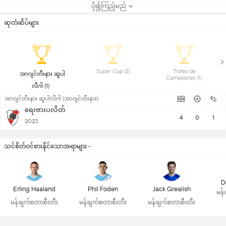
ပို၍ကြည့်မည်
ဆုတံဆိပ်များ
 Super Cup (2) 
 Trofeo de 
 အာဂျင်တီးနား ဆူပါ
Campeones (1) 
လီဂါ (1) 
အာဂျင်တီးနား ဆူပါလီဂါ (အာဂျင်တီးနား)
ရေးဗားပလိတ်
4
0
1
2023
သင်စိတ်ဝင်စားနိုင်သောအရာများ -
D
Erling Haaland
Phil Foden
Jack Grealish
မန်
မန်ချက်စတာစီးတီး
မန်ချက်စတာစီးတီး
မန်ချက်စတာစီးတီး