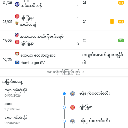
01/08
23
6.6
အင်တာမီလန်
1
ဂျီဂျ်ရိုနာ
1
23/05
24
6.3
အယ်လ်ချီ
1
အက်သလက်တီကိုမက်ဒရစ်
1
17/05
28
7.3
ဂျီဂျ်ရိုနာ
0
အချက်အလက်များမရနိုင်
ဘေယာ လေဗာကူဆင်
1
16/05
Hamburger SV
1
ပါ
အားလုံးကိုကြည့်မည်
အပြာင်းအရွေ့
အငှားကုန်ဆုံးချိန်
မန်ချက်စတာစီးတီး
01/07/2026
အငှား
ဂျီဂျ်ရိုနာ
18/01/2026
အငှားကုန်ဆုံးချိန်
မန်ချက်စတာစီးတီး
01/01/2026