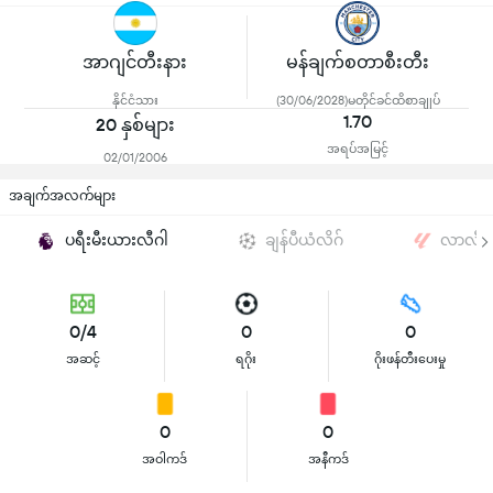
အာဂျင်တီးနား
မန်ချက်စတာစီးတီး
နိုင်ငံသား
(30/06/2028)မတိုင်ခင်ထိစာချုပ်
1.70
20 နှစ်များ
အရပ်အမြင့်
02/01/2006
အချက်အလက်များ
ပရီးမီးယားလီဂါ
ချန်ပီယံလိဂ်
လာလီဂ
0/4
0
0
အဆင့်
ရဂိုး
ဂိုးဖန်တီးပေးမှု
0
0
အဝါကဒ်
အနီကဒ်