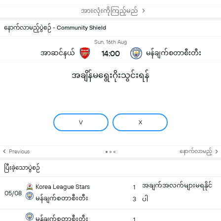
အားလုံးကိုကြည့်မည်
နောက်လာမည့်ပွဲစဉ် - Community Shield
Sun, 16th Aug
အာဆင်နယ်
14:00
မန်ချက်စတာစီးတီး
အချိန်မရွေးဂိုးသွင်းရန်
V
X
နောက်လာမည့်
Previous
ပြီးခဲ့သောပွဲစဉ်
အချက်အလက်များမရနိုင်
Korea League Stars
1
05/08
မန်ချက်စတာစီးတီး
3
ပါ
မန်ချက်စတာစီးတီး
1