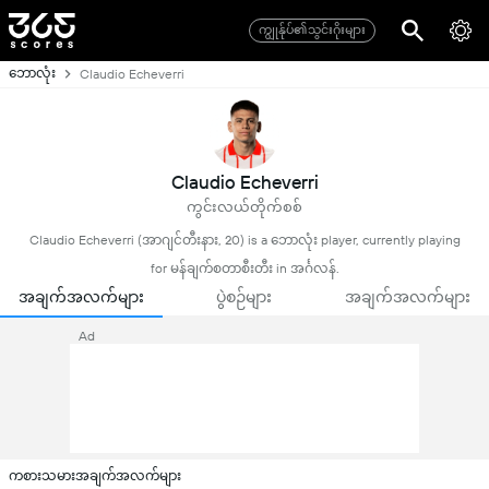
ကျွုန်ုပ်၏သွင်းဂိုးများ
ဘောလုံး
Claudio Echeverri
Claudio Echeverri
ကွင်းလယ်တိုက်စစ်
Claudio Echeverri (အာဂျင်တီးနား, 20) is a ဘောလုံး player, currently playing
for မန်ချက်စတာစီးတီး in အင်္ဂလန်.
အချက်အလက်များ
ပွဲစဉ်များ
အချက်အလက်များ
Ad
ကစားသမားအချက်အလက်များ