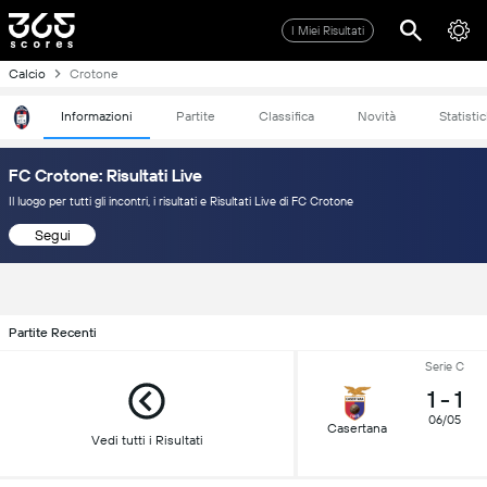
I Miei Risultati
Calcio
Crotone
Informazioni
Partite
Classifica
Novità
Statisti
FC Crotone: Risultati Live
Il luogo per tutti gli incontri, i risultati e Risultati Live di FC Crotone
Segui
Partite Recenti
Serie C
1
-
1
06/05
Casertana
Vedi tutti i Risultati