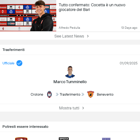
Tutto confermato: Cocetta è un nuovo
giocatore del Bari
Alfredo Pedulla
13 Days ago
See Latest News
Trasferimenti
Ufficiale
01/09/2025
Marco Tumminello
Crotone
Trasferimento
Benevento
Mostra tutti
Potresti essere interessato