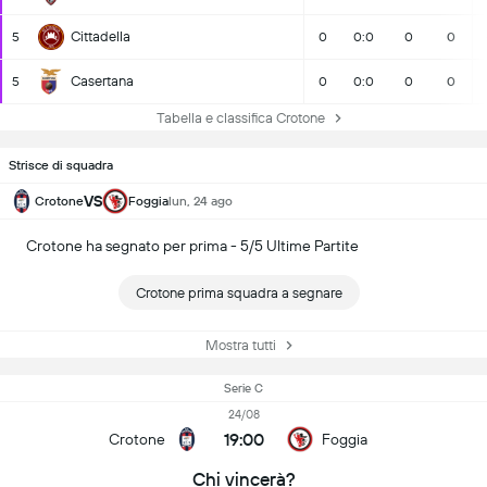
Cittadella
5
0
0:0
0
0
Casertana
5
0
0:0
0
0
Tabella e classifica Crotone
Strisce di squadra
VS
Crotone
Foggia
lun, 24 ago
Crotone ha segnato per prima - 5/5 Ultime Partite
Crotone prima squadra a segnare
Mostra tutti
Serie C
24/08
19:00
Crotone
Foggia
Chi vincerà?