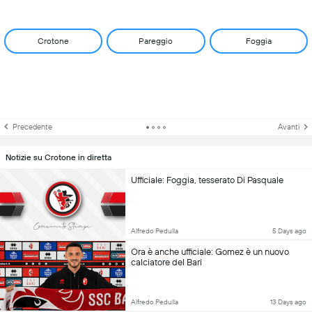
Crotone
Pareggio
Foggia
Precedente
Avanti
Notizie su Crotone in diretta
Ufficiale: Foggia, tesserato Di Pasquale
Alfredo Pedulla
5 Days ago
Ora è anche ufficiale: Gomez è un nuovo
calciatore del Bari
Alfredo Pedulla
13 Days ago