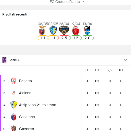
FC Crotone Partite
Risultati recenti
06/05
03/05
26/04
19/04
13/04
1
-
1
1
-
1
2
-
5
1
-
2
2
-
0
Serie C
G
F:C
+/-
PT
Barletta
3
0
0:0
0
0
Alcione
3
0
0:0
0
0
Arzignano Valchiampo
4
0
0:0
0
0
Casarano
4
0
0:0
0
0
Grosseto
5
0
0:0
0
0