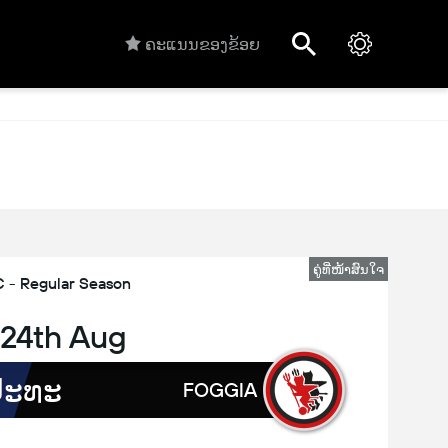
ຄະແນນຂອງຂ້ອຍ
ຄູ່ທີ່ໜ້າສົນໃຈ
C - Regular Season
 24th Aug
ປະທະ
FOGGIA