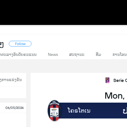
ດໆ
Follow
າຕະລາງອັນດັບຄະແນນ
News
ສະຖານະ
ທີມ
ການໂອນ
ງການແຂ່ງຂັນ
Serie 
Mon,
06/05/2026
ໂຄຣໂຕເນ