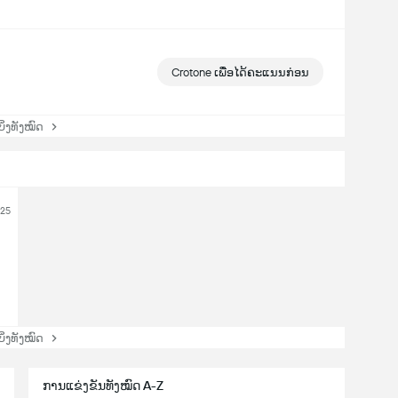
Crotone ເພື່ອໄດ້ຄະແນນກ່ອນ
່ງທັງໝົດ
025
່ງທັງໝົດ
ການແຂ່ງຂັນທັງໝົດ A-Z