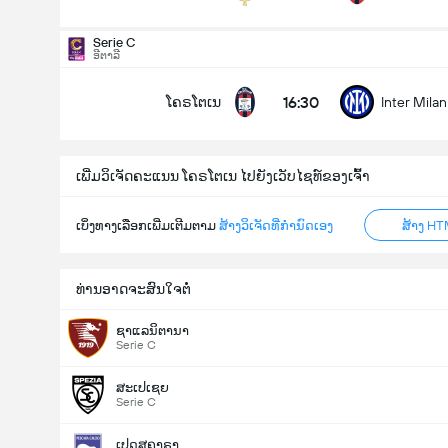
Serie C
ລວມປະຕູໃນເກມ (2.5)
ອີຕາລີ
16:30
ໂຄຣໂຕເນ
Inter Mila
ຕໍ່າ
ສູງ
ເພີ່ມວິເຈັດຄະແນນ ໂຄຣໂຕເນ ໄປຍັງເວັບໄຊທ໌ຂອງເຈົ້າ
ເບິ່ງທາງເລືອກເພີ່ມເຕີມຕາມ
ສ້າງວິເຈັດທີ່ກຳນົດເອງ
ສ້າງ HT
ທ່ານອາດຈະສົນໃຈຕໍ່
ຊາແລນິຕານາ
Serie C
ສະເປເຊຍ
Serie C
ເປດສຄາຣາ