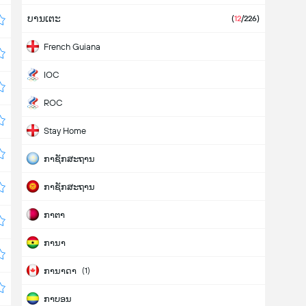
ບານເຕະ
(
12
/226)
French Guiana
IOC
ROC
Stay Home
ກາຊັກສະຖານ
ກາຊັກສະຖານ
ກາຕາ
ການາ
ການາດາ
(1)
ກາບອນ