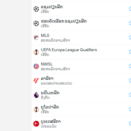
ແຊມປຽນລີກ
ເອີຣົບ
ຮອບຄັດເລືອກ ແຊມປຽນລີກ
ເອີຣົບ
MLS
ສະຫະລັດອາເມຣິກາ
UEFA Europa League Qualifiers
ເອີຣົບ
NWSL
ສະຫະລັດອາເມຣິກາ
ລາລີກາ
ແອດສະປາຍ​(ສະເປນ)
ພຣີເມຍລີກ
ອັງກິດ
ຍູໂຣປາລີກ
ເອີຣົບ
ບູນເດສລີກາ
ເຢຍລະມັນ