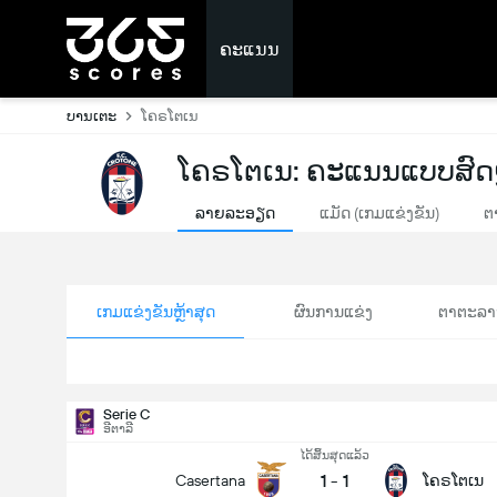
ຄະແນນ
ບານເຕະ
ໂຄຣໂຕເນ
ໂຄຣໂຕເນ: ຄະແນນແບບສົ
ລາຍລະອຽດ
ແມັດ (ເກມແຂ່ງຂັນ)
ຕ
ເກມແຂ່ງຂັນຫຼ້າສຸດ
ຜົນການແຂ່ງ
ຕາຕະລາ
Serie C
ອີຕາລີ
ໄດ້ສິ້ນສຸດແລ້ວ
1
-
1
Casertana
ໂຄຣໂຕເນ