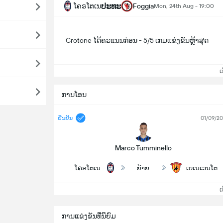
ປະທະ
ໂຄຣໂຕເນ
Foggia
Mon, 24th Aug - 19:00
Crotone ໄດ້ຄະແນນກ່ອນ - 5/5 ເກມແຂ່ງຂັນຫຼ້າສຸດ
ເບິ
ການໂອນ
ຢືນຢັນ
01/09/2
Marco Tumminello
ໂຄຣໂຕເນ
ຍ້າຍ
ເບເນເວນໂຕ
ເບິ
ການແຂ່ງຂັນທີ່ນິຍົມ