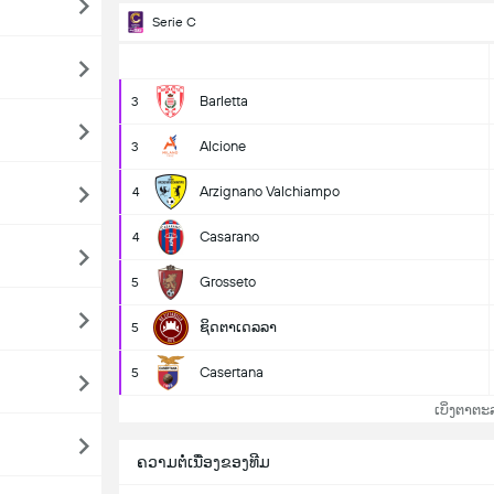
Serie C
Barletta
3
Alcione
3
Arzignano Valchiampo
4
Casarano
4
Grosseto
5
ຊິດຕາເດລລາ
5
Casertana
5
ເບິ່ງຕາຕະ
ຄວາມຕໍ່ເນື່ອງຂອງທີມ