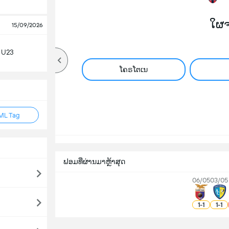
ໃຜ
15/09/2026
n U23
ໂຄຣໂຕເນ
ML Tag
ຟອມທີ່ຜ່ານມາຫຼ້າສຸດ
06/05
03/05
1
-
1
1
-
1