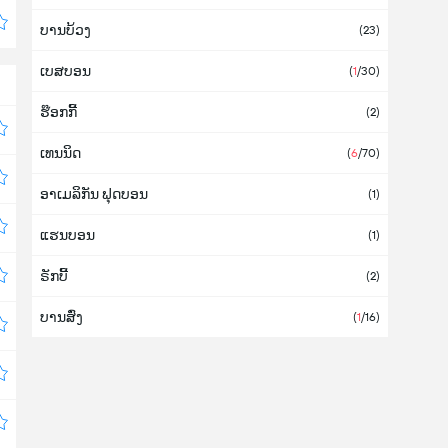
ບານບ້ວງ
ກາຢານາ
(23)
ເບສບອນ
ກິບຣາລຕາ
(
1
/30)
ຮ໊ອກກີ້
ກູບາ (ຄິວບາ)
(2)
ເທນນິດ
ກູຣາເກົາ
(
6
/70)
ອາເມລິກັນ ຟຸດບອນ
ກົດດີວົວ
(1)
ແຮນບອນ
ກົວເດລຸບ
(1)
ຣັກບີ້
ກົວເຕມາລາ
(2)
ບານສົ່ງ
ເກຣນາດາ
(
1
/16)
ເກຣັກ (ກຣີກ)
ເກົາຫລີໃຕ້
(6)
ເກົາຫລີເໜືອ