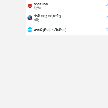
ອາເຊນອລ
ອັງກິດ
ປາຣິ ແຊງ ແຊກແມັງ
ຝຣັ່ງ
ອາກຊັງຕິນ(ອາເຈັນຕິນາ)