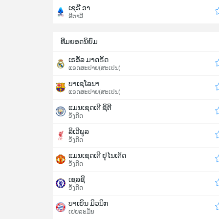
ເຊຣີ ອາ
ອີຕາລີ
ທີມຍອດນິຍົມ
ເຣອັລ ມາດຣິດ
ແອດສະປາຍ​(ສະເປນ)
ບາເຊໂລນາ
ແອດສະປາຍ​(ສະເປນ)
ແມນເຊດເຕີ ຊິຕີ
ອັງກິດ
ລິເວີພູລ
ອັງກິດ
ແມນເຊດເຕີ ຢູໄນເຕັດ
ອັງກິດ
ເຊລຊີ
ອັງກິດ
ບາເຍິນ ມິວນິກ
ເຢຍລະມັນ