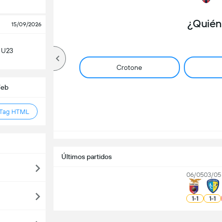
¿Quién
15/09/2026
n U23
Crotone
Web
 Tag HTML
Últimos partidos
06/05
03/05
1
-
1
1
-
1