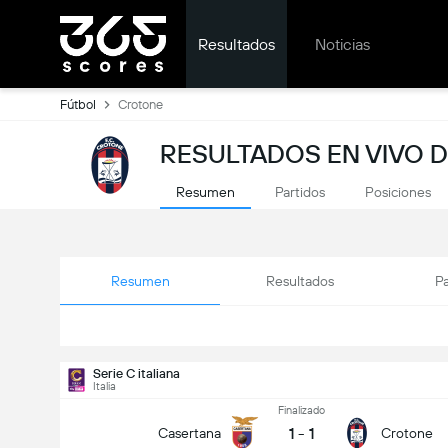
Resultados
Noticias
Fútbol
Crotone
RESULTADOS EN VIVO 
Resumen
Partidos
Posiciones
Resumen
Resultados
Pa
Serie C italiana
Italia
Finalizado
1
-
1
Casertana
Crotone