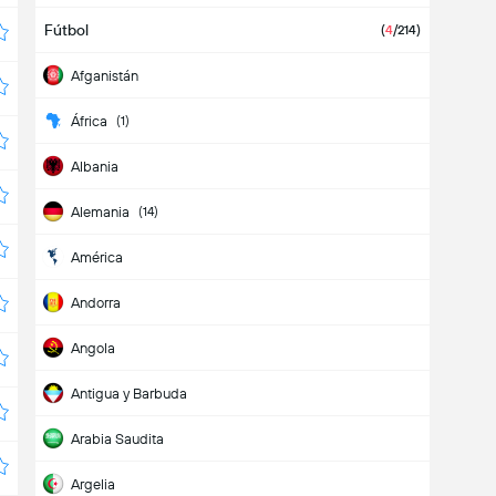
Fútbol
(
4
/214)
Afganistán
África
(1)
Albania
Alemania
(14)
América
Andorra
Angola
Antigua y Barbuda
Arabia Saudita
Argelia