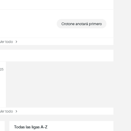
Crotone anotará primero
r todo
025
r todo
Todas las ligas A-Z