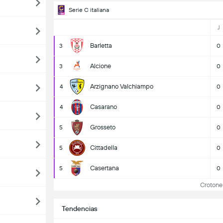
Serie C italiana
J
Barletta
3
0
Alcione
3
0
Arzignano Valchiampo
4
0
Casarano
4
0
Grosseto
5
0
Cittadella
5
0
Casertana
5
0
Crotone C
Tendencias