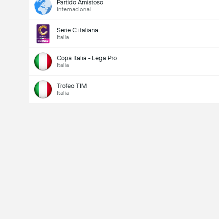
Partido Amistoso
Internacional
Serie C italiana
Italia
Copa Italia - Lega Pro
Italia
Trofeo TIM
Italia