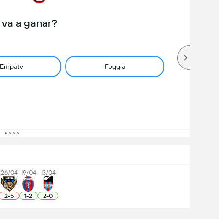
 va a ganar?
Empate
Foggia
26/04
19/04
13/04
2
-
5
1
-
2
2
-
0