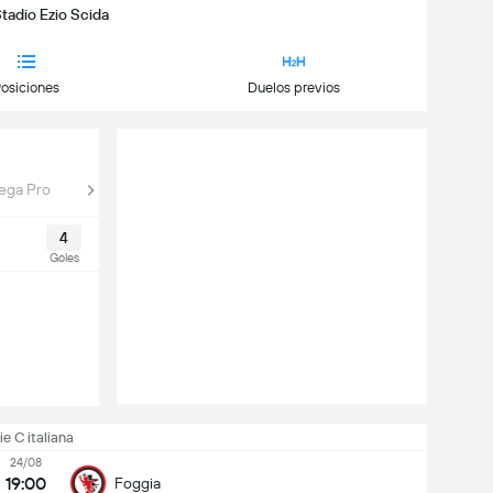
Stadio Ezio Scida
osiciones
Duelos previos
Lega Pro
4
Goles
ie C italiana
24/08
19:00
Foggia