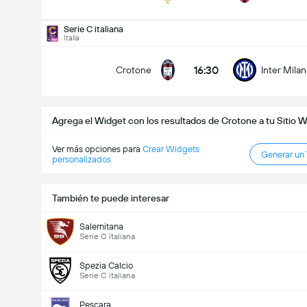
Goles en el partido (2.5)
Serie C italiana
Italia
16:30
Crotone
Inter Mila
Menos de
Más de
Agrega el Widget con los resultados de Crotone a tu Sitio 
Ver más opciones para
Crear Widgets
Generar un
personalizados
También te puede interesar
Salernitana
Serie C italiana
Spezia Calcio
Serie C italiana
Pescara