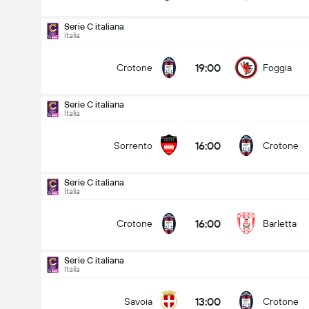
Serie C italiana
Italia
19:00
Crotone
Foggia
Serie C italiana
Italia
16:00
Sorrento
Crotone
Serie C italiana
Italia
16:00
Crotone
Barletta
Serie C italiana
Italia
Serie C italiana
29/08
13:00
Savoia
Crotone
16:00
Sorrento
Crotone