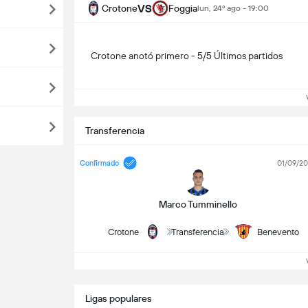
VS
Crotone
Foggia
lun, 24º ago - 19:00
Crotone anotó primero - 5/5 Últimos partidos
Ve
Transferencia
Confirmado
01/09/2
Marco Tumminello
Crotone
Transferencia
Benevento
Ve
Ligas populares