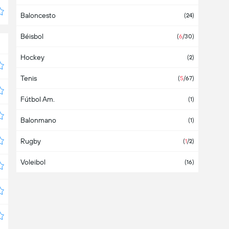
Baloncesto
Argentina
(8)
(24)
Béisbol
Armenia
(3)
(
6
/30)
Hockey
Aruba
(2)
Tenis
Asia
(2)
(
5
/67)
Fútbol Am.
Australia
(1)
Balonmano
Austria
(4)
(1)
Rugby
Azerbaiyán
(
1
/2)
Voleibol
Bahamas
(16)
Bahrein
Bangladesh
Barbados