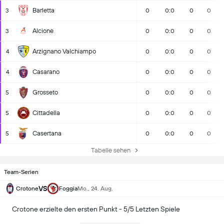
Barletta
3
0
0:0
0
0
Alcione
3
0
0:0
0
0
Arzignano Valchiampo
4
0
0:0
0
0
Casarano
4
0
0:0
0
0
Grosseto
5
0
0:0
0
0
Cittadella
5
0
0:0
0
0
Casertana
5
0
0:0
0
0
Tabelle sehen
Team-Serien
VS
Crotone
Foggia
Mo., 24. Aug.
Crotone erzielte den ersten Punkt - 5/5 Letzten Spiele