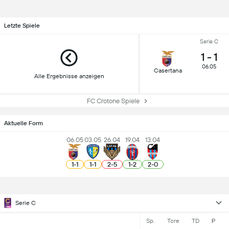
Letzte Spiele
Serie C
1
-
1
06.05
Casertana
Alle Ergebnisse anzeigen
FC Crotone Spiele
Aktuelle Form
06.05
03.05
26.04
19.04
13.04
1
-
1
1
-
1
2
-
5
1
-
2
2
-
0
Serie C
Sp.
Tore
TD
P