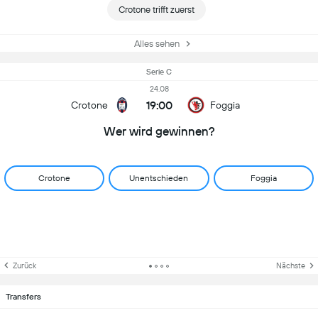
Crotone trifft zuerst
Alles sehen
Serie C
24.08
19:00
Crotone
Foggia
Wer wird gewinnen?
Crotone
Unentschieden
Foggia
Zurück
Nächste
Transfers