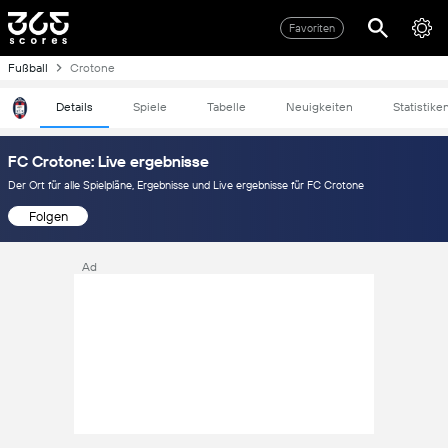
Favoriten
Fußball
Crotone
Details
Spiele
Tabelle
Neuigkeiten
Statistike
FC Crotone: Live ergebnisse
Der Ort für alle Spielpläne, Ergebnisse und Live ergebnisse für FC Crotone
Folgen
Ad