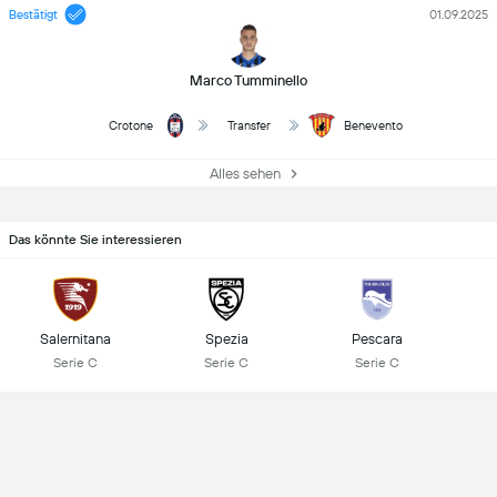
Bestätigt
01.09.2025
Marco Tumminello
Crotone
Transfer
Benevento
Alles sehen
Das könnte Sie interessieren
Salernitana
Spezia
Pescara
Serie C
Serie C
Serie C