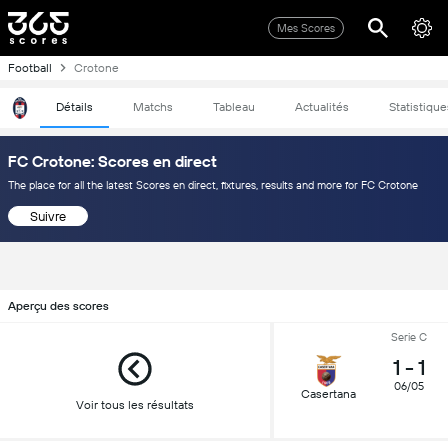
Mes Scores
Football
Crotone
Détails
Matchs
Tableau
Actualités
Statistique
FC Crotone: Scores en direct
The place for all the latest Scores en direct, fixtures, results and more for FC Crotone
Suivre
Aperçu des scores
Serie C
1
-
1
06/05
Casertana
Voir tous les résultats