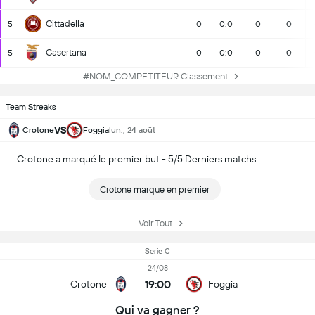
Cittadella
5
0
0:0
0
0
Casertana
5
0
0:0
0
0
#NOM_COMPETITEUR Classement
Team Streaks
VS
Crotone
Foggia
lun., 24 août
Crotone a marqué le premier but - 5/5 Derniers matchs
Crotone marque en premier
Voir Tout
Serie C
24/08
19:00
Crotone
Foggia
Qui va gagner ?