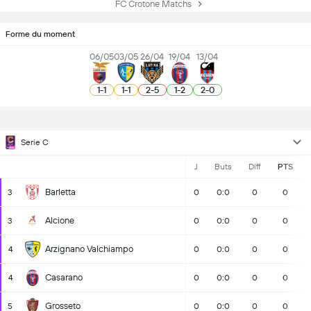
FC Crotone Matchs
Forme du moment
06/05
03/05
26/04
19/04
13/04
1
-
1
1
-
1
2
-
5
1
-
2
2
-
0
Serie C
J
Buts
Diff
PTS
Barletta
3
0
0:0
0
0
Alcione
3
0
0:0
0
0
Arzignano Valchiampo
4
0
0:0
0
0
Casarano
4
0
0:0
0
0
Grosseto
5
0
0:0
0
0