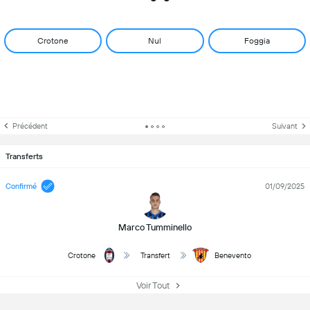
Crotone
Nul
Foggia
Précédent
Suivant
Transferts
Confirmé
01/09/2025
Marco Tumminello
Crotone
Transfert
Benevento
Voir Tout