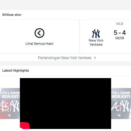
Ikhtisar skor
MLB
5
-
4
08/08
New York
Lihat Semua Hasil
Yankees
Pertandingan New York Yankees
Latest Highlights