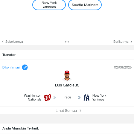
New York
Seattle Mariners
Yankees
Sebelumnya
Berikutnya
Transfer
Dikonfirmasi
02/08/2026
Luis Garcia Jr.
Washington
New York
Trade
Nationals
Yankees
Lihat Semua
Anda Mungkin Tertarik