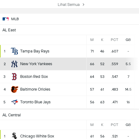
Lihat Semua
MLB
AL East
M
K
PCT
GB
Tampa Bay Rays
1
71
46
.607
-
New York Yankees
2
66
52
.559
5.5
Boston Red Sox
3
64
53
.547
7
Baltimore Orioles
4
57
61
.483
14.5
Toronto Blue Jays
5
56
63
.471
16
AL Central
M
K
PCT
GB
Chicago White Sox
1
61
56
.521
-