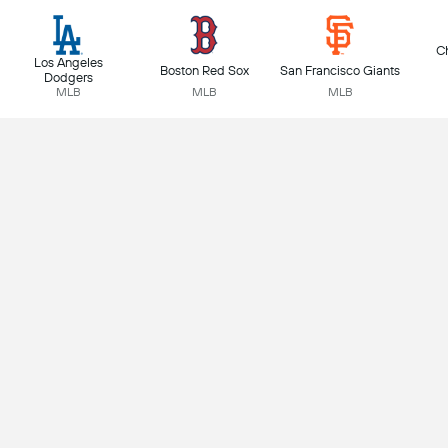
C
Los Angeles
Boston Red Sox
San Francisco Giants
Dodgers
MLB
MLB
MLB