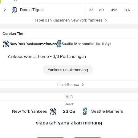
Detroit Tigers
2
58
60
.492
3.5
Tabel dan Klasemen New York Yankees
Coretan Tim
melawan
New York Yankees
Seattle Mariners
Sel, ke-11 Agt
Yankees won at home - 3/3 Pertandingan
Yankees untuk menang
Lihat Semua
MLB
Besok
23:05
New York Yankees
Seattle Mariners
siapakah yang akan menang