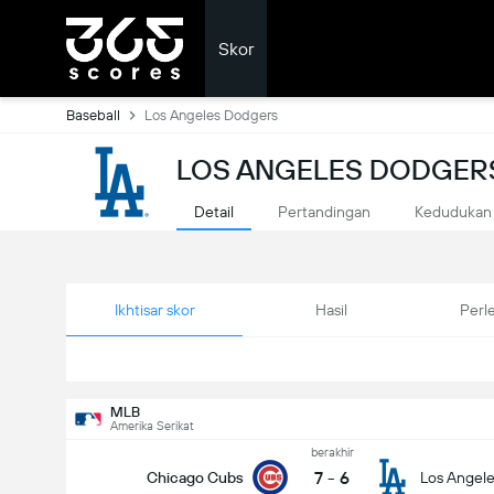
Skor
Baseball
Los Angeles Dodgers
LOS ANGELES DODGER
Detail
Pertandingan
Kedudukan
Ikhtisar skor
Hasil
Perl
MLB
Amerika Serikat
berakhir
7
-
6
Chicago Cubs
Los Angel