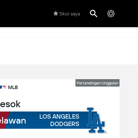
Skor saya
Pertandingan Unggulan
MLB
esok
LOS ANGELES
lawan
DODGERS