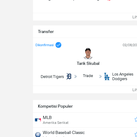
Lih
Transfer
Dikonfirmasi
02/08/2
Tarik Skubal
Los Angeles
Trade
Detroit Tigers
Dodgers
Lih
Kompetisi Populer
MLB
Amerika Serikat
World Baseball Classic