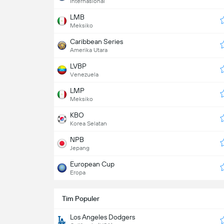
Internasional
LMB
Meksiko
Caribbean Series
Amerika Utara
LVBP
Venezuela
LMP
Meksiko
KBO
Korea Selatan
NPB
Jepang
European Cup
Eropa
Tim Populer
Los Angeles Dodgers