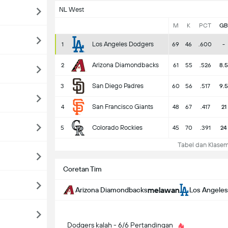
NL West
M
K
PCT
GB
Los Angeles Dodgers
1
69
46
.600
-
Arizona Diamondbacks
2
61
55
.526
8.5
San Diego Padres
3
60
56
.517
9.5
San Francisco Giants
4
48
67
.417
21
Colorado Rockies
5
45
70
.391
24
Tabel dan Klasem
Coretan Tim
melawan
Arizona Diamondbacks
Los Angele
Dodgers kalah - 6/6 Pertandingan