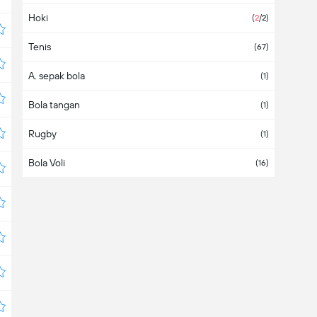
Hoki
Kolumbia
(
2
/2)
Tenis
Korea Selatan
(5)
(67)
A. sepak bola
Kuba
(1)
Bola tangan
Meksiko
(10)
(1)
Rugby
Nikaragua
(1)
Bola Voli
Olimpiade
(16)
Perancis
Puerto Rico
Republik Ceko
Republik Dominika
Swedia