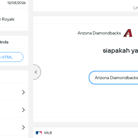
12/08/2026
Lih
y Royals
Arizona Diamondbacks
Anda
siapakah y
g HTML
Arizona Diamondbacks
MLB