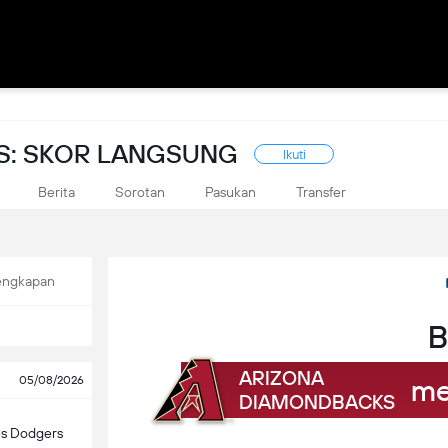
S: SKOR LANGSUNG
Ikuti
Berita
Sorotan
Pasukan
Transfer
engkapan
B
ARIZONA
me
05/08/2026
DIAMONDBACKS
es Dodgers