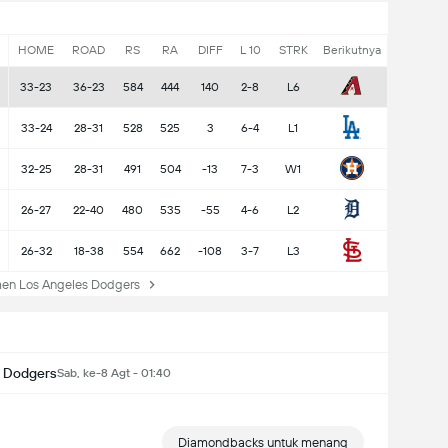
HOME
ROAD
RS
RA
DIFF
L 10
STRK
Berikutnya
33-23
36-23
584
444
140
2-8
L6
33-24
28-31
528
525
3
6-4
L1
32-25
28-31
491
504
-13
7-3
W1
26-27
22-40
480
535
-55
4-6
L2
26-32
18-38
554
662
-108
3-7
L3
en Los Angeles Dodgers
s Dodgers
Sab, ke-8 Agt - 01:40
Diamondbacks untuk menang