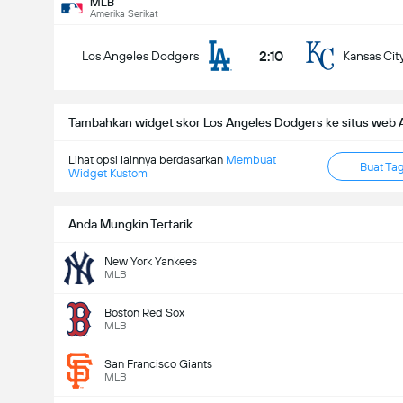
MLB
Amerika Serikat
2:10
Los Angeles Dodgers
Kansas Cit
MLB
09/08
0:10
zona Diamondbacks
Los Angeles Dodgers
Tambahkan widget skor Los Angeles Dodgers ke situs web 
siapakah yang akan menang
Lihat opsi lainnya berdasarkan
Membuat
Buat Ta
Widget Kustom
Anda Mungkin Tertarik
Arizona Diamondbacks
Los Angeles Dodgers
New York Yankees
MLB
Boston Red Sox
MLB
San Francisco Giants
MLB