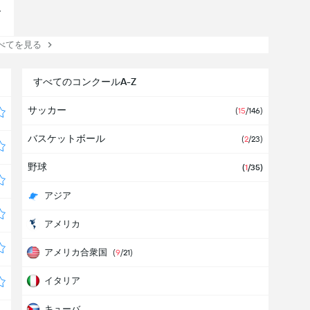
ー
てを見る
すべてのコンクールA-Z
サッカー
(
15
/146)
バスケットボール
(
2
/23)
野球
(
1
/35)
アジア
アメリカ
アメリカ合衆国
(
9
/21)
イタリア
キューバ