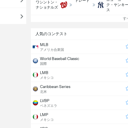
トレード
ワシントン・
ク・ヤンキ
ナショナルズ
ス
すべ
人気のコンテスト
MLB
アメリカ合衆国
World Baseball Classic
国際
LMB
メキシコ
Caribbean Series
北米
LVBP
ベネズエラ
LMP
メキシコ