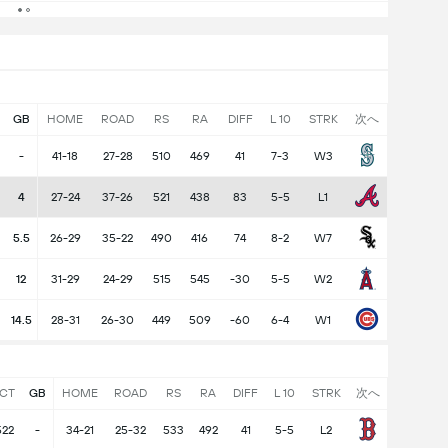
GB
HOME
ROAD
RS
RA
DIFF
L 10
STRK
次へ
-
41-18
27-28
510
469
41
7-3
W3
4
27-24
37-26
521
438
83
5-5
L1
5.5
26-29
35-22
490
416
74
8-2
W7
12
31-29
24-29
515
545
-30
5-5
W2
14.5
28-31
26-30
449
509
-60
6-4
W1
CT
GB
HOME
ROAD
RS
RA
DIFF
L 10
STRK
次へ
522
-
34-21
25-32
533
492
41
5-5
L2