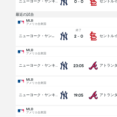
0
-
0
ニューヨーク・ヤンキース
最近の試合
MLB
アメリカ合衆国
終了
MLB
2
-
0
ニューヨーク・ヤンキース
08/08
19:05
ヨーク・ヤンキース
アトランタ・ブレーブス
MLB
アメリカ合衆国
誰が勝つのでしょう?
23:05
ニューヨーク・ヤンキース
MLB
アメリカ合衆国
ニューヨーク・ヤンキース
アトランタ・ブレーブス
19:05
ニューヨーク・ヤンキース
MLB
アメリカ合衆国