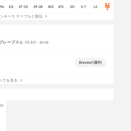
496
2.5
27-30
29-28
452
472
-20
3-7
L2
ンキース テーブルと順位
ブレーブス
金, 7日 8月 - 23:05
Bravesの勝利
てを見る
026