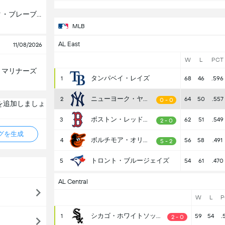
アトランタ・ブレーブス
MLB
AL East
11/08/2026
W
L
PCT
・マリナーズ
タンパベイ・レイズ
1
68
46
.596
ニューヨーク・ヤンキース
2
64
50
.557
0 - 0
を追加しましょ
ボストン・レッドソックス
3
62
51
.549
2 - 0
タグを生成
ボルチモア・オリオールズ
4
56
58
.491
5 - 2
トロント・ブルージェイズ
5
54
61
.470
AL Central
W
L
P
シカゴ・ホワイトソックス
1
59
54
.
2 - 0