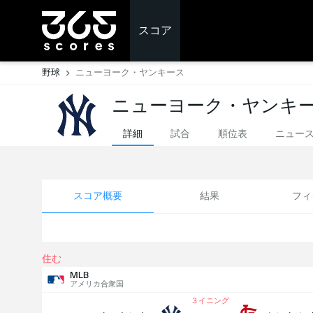
スコア
野球
ニューヨーク・ヤンキース
ニューヨーク・ヤンキー
詳細
試合
順位表
ニュー
スコア概要
結果
フィ
住む
MLB
アメリカ合衆国
３イニング