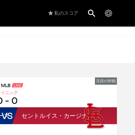
私のスコア
注目の対戦
MLB
LIVE
３イニング
0
-
0
VS
ース
セントルイス・カージナルス