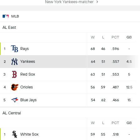
New York Yankees-matcher
MLB
AL East
W
L
PCT
GB
Rays
1
68
46
.596
-
Yankees
2
64
51
.557
4.5
Red Sox
3
63
51
.553
5
Orioles
4
56
59
.487
12.5
Blue Jays
5
54
62
.466
15
AL Central
W
L
PCT
GB
White Sox
1
59
55
.518
-