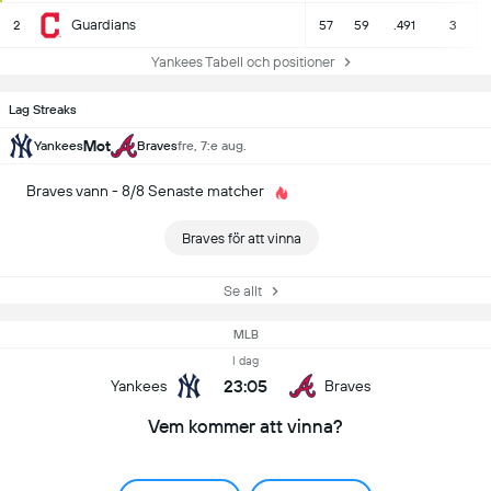
Guardians
2
57
59
.491
3
Yankees Tabell och positioner
Lag Streaks
Mot
Yankees
Braves
fre, 7:e aug.
Braves vann - 8/8 Senaste matcher
Braves för att vinna
Se allt
MLB
I dag
23:05
Yankees
Braves
Vem kommer att vinna?