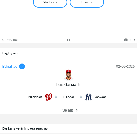
Yankees
Braves
Previous
Nästa
Lagbyten
Bekräftad
02-08-2026
Luis Garcia Jr.
Nationals
Handel
Yankees
Se allt
Du kanske är intresserad av