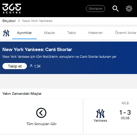
Skorlarım
Beyzbol
New York Yankees
Ayrıntılar
Maçlar
Tablo
Haberler
Önemli Anlar
New York Yankees: Canlı Skorlar
New York Yankees için tüm fikstürlerin, sonuçların ve Canlı Skorlar bulunan yer
Takip et
1.3K
Yakın Zamandaki Maçlar
MLB
1
-
3
05.08
Yankees
Tüm Sonuçları Gör