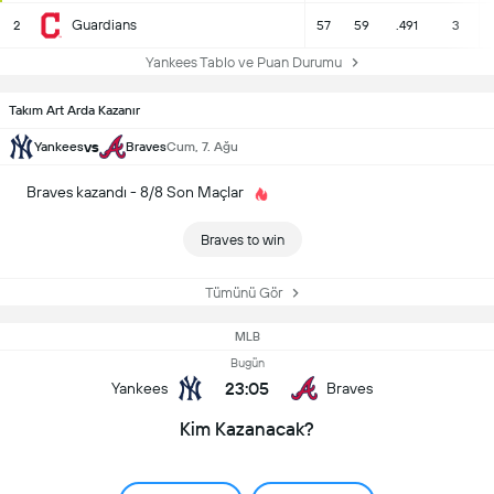
Guardians
2
57
59
.491
3
Yankees Tablo ve Puan Durumu
Takım Art Arda Kazanır
vs
Yankees
Braves
Cum, 7. Ağu
Braves kazandı - 8/8 Son Maçlar
Braves to win
Tümünü Gör
MLB
Bugün
23:05
Yankees
Braves
Kim Kazanacak?