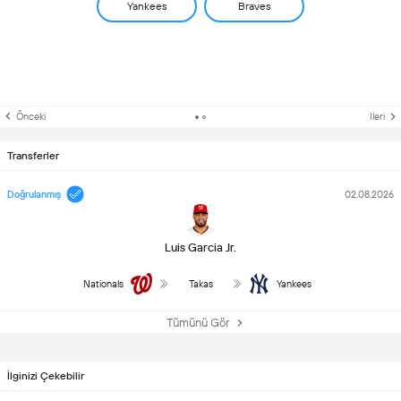
Yankees
Braves
Önceki
Ileri
Transferler
Doğrulanmış
02.08.2026
Luis Garcia Jr.
Nationals
Takas
Yankees
Tümünü Gör
İlginizi Çekebilir