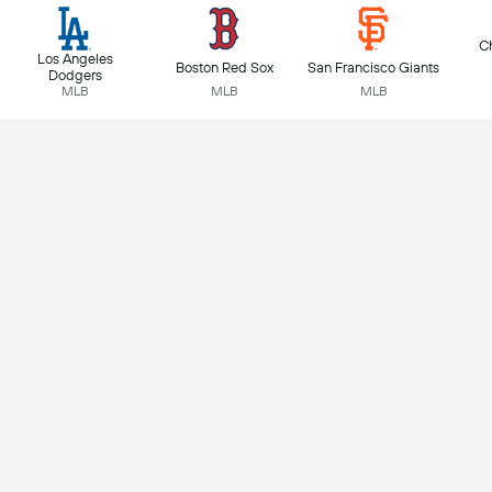
C
Los Angeles
Boston Red Sox
San Francisco Giants
Dodgers
MLB
MLB
MLB