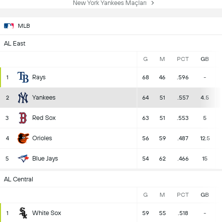
New York Yankees Maçları
MLB
AL East
G
M
PCT
GB
Rays
1
68
46
.596
-
Yankees
2
64
51
.557
4.5
Red Sox
3
63
51
.553
5
Orioles
4
56
59
.487
12.5
Blue Jays
5
54
62
.466
15
AL Central
G
M
PCT
GB
White Sox
1
59
55
.518
-