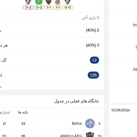
0
-
2
0
-
2
1
-
1
1
-
1
0
-
0
5 بازی آخر
In
2 (40%)
ب
3 (60%)
هر دو
1.2
گل ه
A
1.25
ام
دید
جایگاه های فعلی در جدول
15/08/2026
نکته ها
امتیازه
Bahia
21
32
5
Atlético-MG
20
28
10