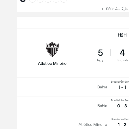
ه Série A
H2H
5
4
باخت ها
بردها
Atlético Mineiro
Brasileirão Sér
1 - 1
Bahia
Brasileirão Sér
3 - 0
Bahia
Brasileirão Sér
2 - 1
Atlético Mineiro