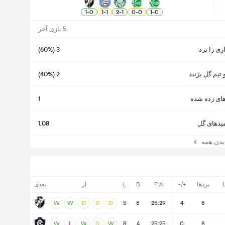
1
-
0
1
-
1
2
-
1
0
-
0
1
-
0
5 بازی آخر
ازی را برد
3 (60%)
 تیم گل بزنند
2 (40%)
ای زده شده
1
یدهای گل
1.08
ن همه
ا
بردها
+/-
F:A
D
L
از
بعدی
W
W
D
D
D
5
8
25:29
4
8
W
L
W
D
W
8
4
25:25
0
8