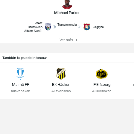
Michael Parker
West
Transferencia
Bromwich
Orgryte
Albion Sub21
Ver más
También te puede interesar
Malmö FF
BK Häcken
IF Elfsborg
Allsvenskan
Allsvenskan
Allsvenskan