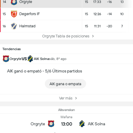
Orgryte
14
15
17:33
-16
13
Degerfors IF
15
15
12:26
-14
10
Halmstad
16
15
11:31
-20
7
Orgryte Tabla de posiciones
Tendencias
VS
Orgryte
AIK Solna
sáb, 8º ago
AIK ganó o empató - 5/6 Últimos partidos
AIK gana o empata
Ver más
Allsvenskan
Mañana
13:00
Orgryte
AIK Solna