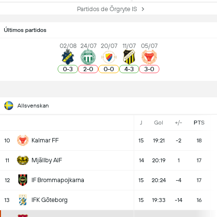
Partidos de Örgryte IS
Últimos partidos
02/08
24/07
20/07
11/07
05/07
0
-
3
2
-
0
0
-
0
4
-
3
3
-
0
Allsvenskan
J
Gol
+/-
PTS
Kalmar FF
10
15
19:21
-2
18
Mjällby AIF
11
14
20:19
1
17
IF Brommapojkarna
12
15
20:24
-4
17
IFK Göteborg
13
15
19:33
-14
16