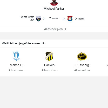
Michael Parker
West Brom
Transfer
Orgryte
U21
Alles bekijken
Wellicht ben je geïnteresseerd in
Malmö FF
Häcken
IF Elfsborg
Allsvenskan
Allsvenskan
Allsvenskan