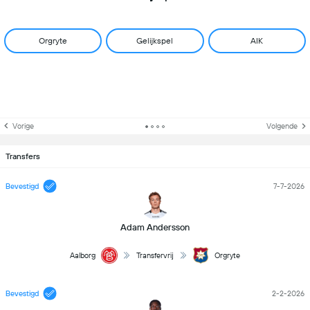
Orgryte
Gelijkspel
AIK
Vorige
Volgende
Transfers
Bevestigd
7-7-2026
Adam Andersson
Aalborg
Transfervrij
Orgryte
Bevestigd
2-2-2026