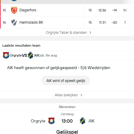
Degerfors
15
15
12:26
-14
10
Halmstads BK
16
15
11:31
-20
7
Orgryte Tabel & standen
Laatste resultaten team
VS
Orgryte
AIK
zat, 8e aug.
AIK heeft gewonnen of gelijkgespeeld - 5/6 Wedstrijden
AIK wint of speelt gelijk
Alles bekijken
Allsvenskan
Vandaag
13:00
Orgryte
AIK
Gelijkspel