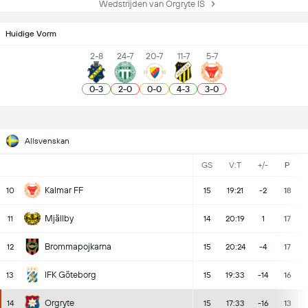
Wedstrijden van Örgryte IS
Huidige Vorm
2-8
24-7
20-7
11-7
5-7
0
-
3
2
-
0
0
-
0
4
-
3
3
-
0
Allsvenskan
GS
V:T
+/-
P
Kalmar FF
10
15
19:21
-2
18
Mjällby
11
14
20:19
1
17
Brommapojkarna
12
15
20:24
-4
17
IFK Göteborg
13
15
19:33
-14
16
Orgryte
14
15
17:33
-16
13