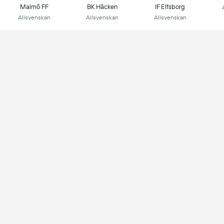
Malmö FF
BK Häcken
IF Elfsborg
Allsvenskan
Allsvenskan
Allsvenskan