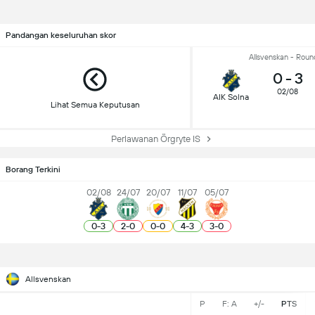
Pandangan keseluruhan skor
Allsvenskan - Roun
0
-
3
02/08
AIK Solna
Lihat Semua Keputusan
Perlawanan Örgryte IS
Borang Terkini
02/08
24/07
20/07
11/07
05/07
0
-
3
2
-
0
0
-
0
4
-
3
3
-
0
Allsvenskan
P
F: A
+/-
PTS