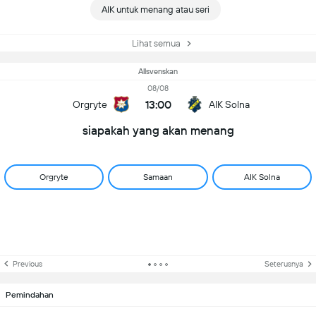
AIK untuk menang atau seri
Lihat semua
Allsvenskan
08/08
13:00
Orgryte
AIK Solna
siapakah yang akan menang
Orgryte
Samaan
AIK Solna
Previous
Seterusnya
Pemindahan