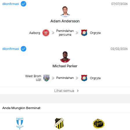
dikonfirmasi
07/07/2026
Adam Andersson
Pemindahan
Aalborg
Orgryte
percuma
dikonfirmasi
02/02/2026
Michael Parker
West Brom
Pemindahan
Orgryte
U21
Lihat semua
Anda Mungkin Berminat