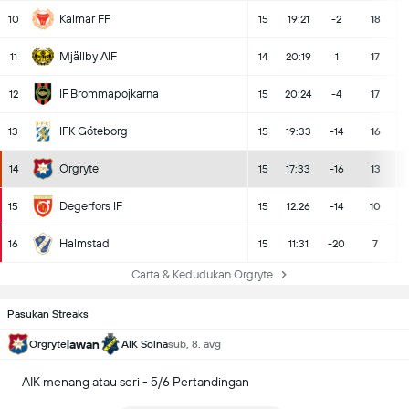
Kalmar FF
10
15
19:21
-2
18
Mjällby AIF
11
14
20:19
1
17
IF Brommapojkarna
12
15
20:24
-4
17
IFK Göteborg
13
15
19:33
-14
16
Orgryte
14
15
17:33
-16
13
Degerfors IF
15
15
12:26
-14
10
Halmstad
16
15
11:31
-20
7
Carta & Kedudukan Orgryte
Pasukan Streaks
lawan
Orgryte
AIK Solna
sub, 8. avg
AIK menang atau seri - 5/6 Pertandingan