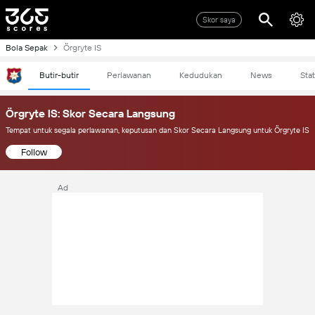
Skor saya
Bola Sepak
Örgryte IS
Butir-butir
Perlawanan
Kedudukan
News
Stat
Örgryte IS: Skor Secara Langsung
Tempat untuk segala perlawanan, keputusan dan Skor Secara Langsung untuk Örgryte IS
Follow
Ad