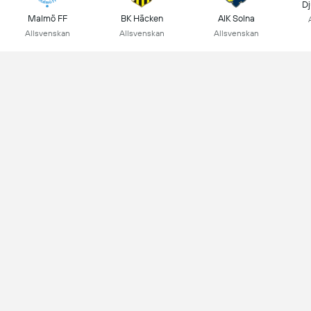
Dj
Malmö FF
BK Häcken
AIK Solna
Allsvenskan
Allsvenskan
Allsvenskan