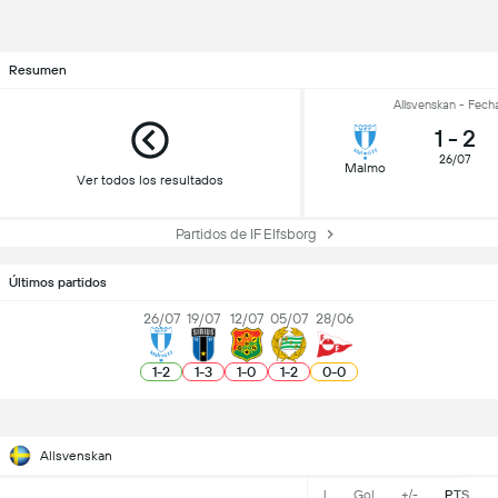
Resumen
Allsvenskan - Fech
1
-
2
26/07
Malmo
Ver todos los resultados
Partidos de IF Elfsborg
Últimos partidos
26/07
19/07
12/07
05/07
28/06
1
-
2
1
-
3
1
-
0
1
-
2
0
-
0
Allsvenskan
J
Gol
+/-
PTS