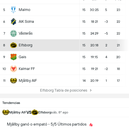
Malmo
5
15
30:25
5
23
AIK Solna
6
15
18:21
-3
22
Västerås
7
15
24:29
-5
22
Elfsborg
8
15
20:18
2
21
Gais
9
15
19:15
4
20
Kalmar FF
10
15
19:21
-2
18
Mjällby AIF
11
14
20:19
1
17
Elfsborg Tabla de posiciones
Tendencias
VS
Mjällby AIF
Elfsborg
sáb, 8º ago
Mjällby ganó o empató - 5/5 Últimos partidos