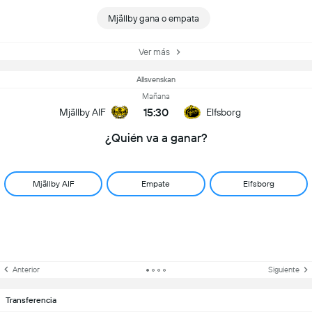
Mjällby gana o empata
Ver más
Allsvenskan
Mañana
15:30
Mjällby AIF
Elfsborg
¿Quién va a ganar?
Mjällby AIF
Empate
Elfsborg
Anterior
Siguiente
Transferencia