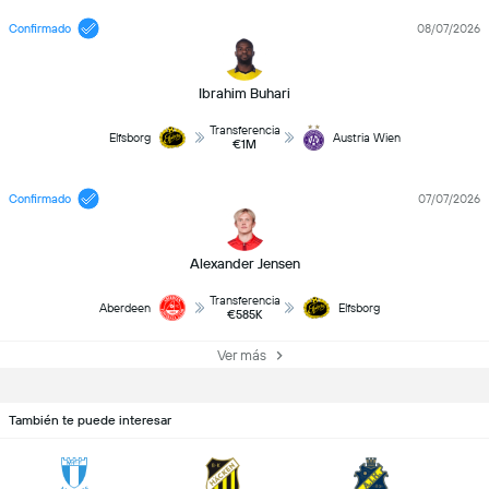
Confirmado
08/07/2026
Ibrahim Buhari
Transferencia
Elfsborg
Austria Wien
€1M
Confirmado
07/07/2026
Alexander Jensen
Transferencia
Aberdeen
Elfsborg
€585K
Ver más
También te puede interesar