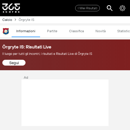
I Miei Risultati
Calcio
Örgryte IS
Informazioni
Partite
Classifica
Novità
Statisti
Örgryte IS: Risultati Live
Il luogo per tutti gli incontri, i risultati e Risultati Live di Örgryte IS
Segui
Ad