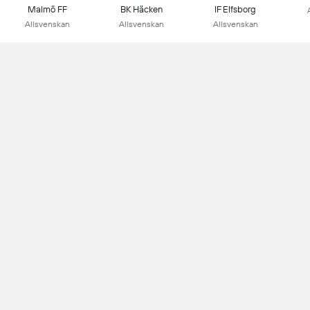
Malmö FF
BK Häcken
IF Elfsborg
Allsvenskan
Allsvenskan
Allsvenskan