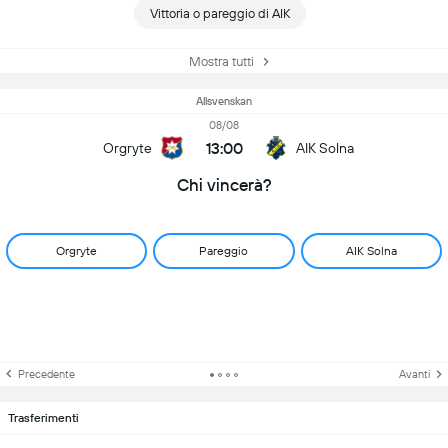
Vittoria o pareggio di AIK
Mostra tutti
Allsvenskan
08/08
13:00
Orgryte
AIK Solna
Chi vincerà?
Orgryte
Pareggio
AIK Solna
Precedente
Avanti
Trasferimenti