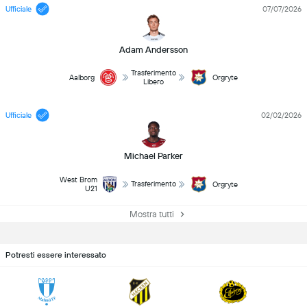
Ufficiale
07/07/2026
Adam Andersson
Trasferimento
Aalborg
Orgryte
Libero
Ufficiale
02/02/2026
Michael Parker
West Brom
Trasferimento
Orgryte
U21
Mostra tutti
Potresti essere interessato