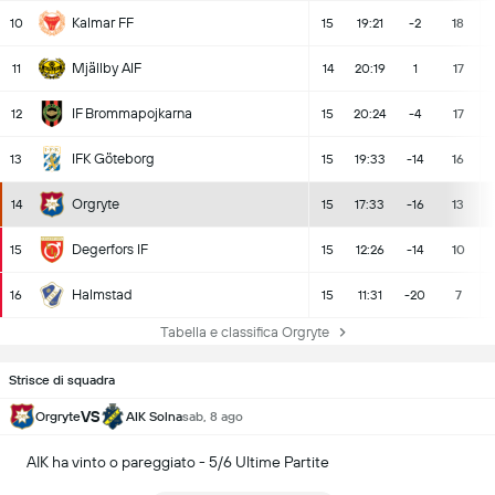
Kalmar FF
10
15
19:21
-2
18
Mjällby AIF
11
14
20:19
1
17
IF Brommapojkarna
12
15
20:24
-4
17
IFK Göteborg
13
15
19:33
-14
16
Orgryte
14
15
17:33
-16
13
Degerfors IF
15
15
12:26
-14
10
Halmstad
16
15
11:31
-20
7
Tabella e classifica Orgryte
Strisce di squadra
VS
Orgryte
AIK Solna
sab, 8 ago
AIK ha vinto o pareggiato - 5/6 Ultime Partite