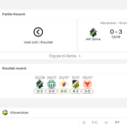
Partite Recenti
Allsvenskan - Roun
0
-
3
02/08
AIK Solna
Vedi tutti i Risultati
Örgryte IS Partite
Risultati recenti
02/08
24/07
20/07
11/07
05/07
0
-
3
2
-
0
0
-
0
4
-
3
3
-
0
Allsvenskan
G
F:C
+/-
PT