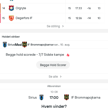
Orgryte
14
15
17:33
-16
13
Degerfors IF
15
15
12:26
-14
10
Se stilling
Holdet striber
Mod
Sirius
IF Brommapojkarna
man., 10. aug.
Begge hold scorede - 7/7 Sidste kampe
Begge Hold Scorer
Se alle
Allsvenskan
10-08
17:00
Sirius
IF Brommapojkarna
Hvem vinder?