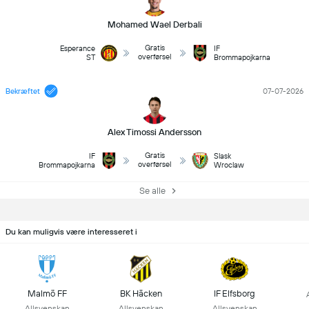
Mohamed Wael Derbali
Gratis
Esperance
IF
overførsel
ST
Brommapojkarna
Bekræftet
07-07-2026
Alex Timossi Andersson
Gratis
IF
Slask
overførsel
Brommapojkarna
Wroclaw
Se alle
Du kan muligvis være interesseret i
Malmö FF
BK Häcken
IF Elfsborg
Allsvenskan
Allsvenskan
Allsvenskan