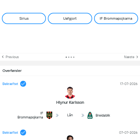
Sirius
Uafgjort
IF Brommapojkarna
Previous
Næste
Overførsler
Bekræftet
17-07-2026
Hlynur Karlsson
IF
Lån
Breidablik
Brommapojkarna
Bekræftet
07-07-2026