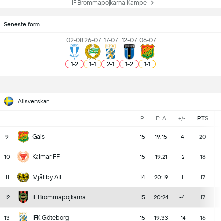
IF Brommapojkarna Kampe
Seneste form
02-08
26-07
17-07
12-07
06-07
1
-
2
1
-
1
2
-
1
1
-
2
1
-
1
Allsvenskan
P
F: A
+/-
PTS
Gais
9
15
19:15
4
20
Kalmar FF
10
15
19:21
-2
18
Mjällby AIF
11
14
20:19
1
17
IF Brommapojkarna
12
15
20:24
-4
17
IFK Göteborg
13
15
19:33
-14
16