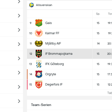
Allsvenskan
Sp.
To
Gais
9
15
19:
Kalmar FF
10
15
19:
Mjällby AIF
11
14
20:
IF Brommapojkarna
12
15
20:
IFK Göteborg
13
15
19:
Orgryte
14
15
17:
Degerfors IF
15
15
12:
Tabe
Team-Serien