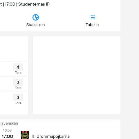
 | 17:00 | Studenternas IP
Statistiken
Tabelle
4
Tore
3
Tore
3
Tore
llsvenskan
10.08
17:00
IF Brommapojkarna