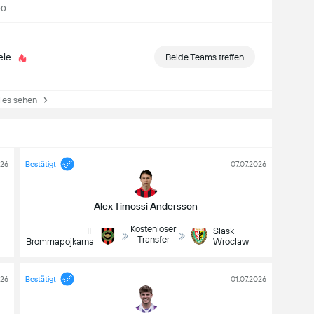
00
ele
Beide Teams treffen
es sehen
026
Bestätigt
07.07.2026
Alex Timossi Andersson
Kostenloser
IF
Slask
Transfer
Brommapojkarna
Wroclaw
026
Bestätigt
01.07.2026