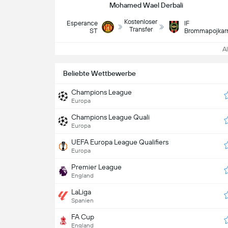
Mohamed Wael Derbali
Kostenloser
Esperance
IF
Transfer
ST
Brommapojkar
All
Beliebte Wettbewerbe
Champions League
Europa
Champions League Quali
Europa
UEFA Europa League Qualifiers
Europa
Premier League
England
LaLiga
Spanien
FA Cup
England