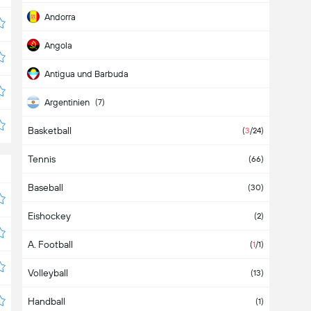
Andorra
Angola
Antigua und Barbuda
Argentinien
(7)
Basketball
Armenien
(3)
(
3
/24)
Tennis
Aruba
(66)
Baseball
Aserbaidschan
(30)
Eishockey
Asien
(2)
(2)
A. Football
Äthiopien
(
1
/1)
Volleyball
Australien
(13)
Handball
Bahamas
(1)