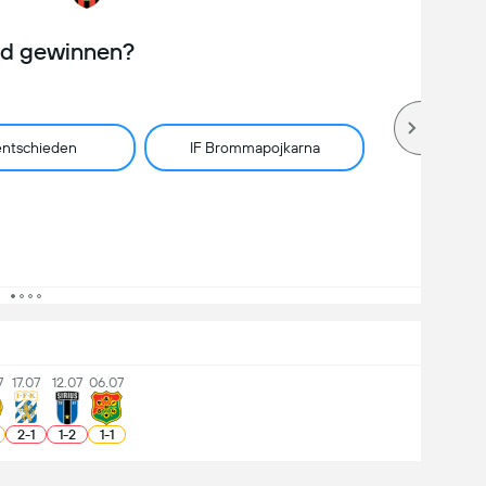
rd gewinnen?
ntschieden
IF Brommapojkarna
7
17.07
12.07
06.07
2
-
1
1
-
2
1
-
1