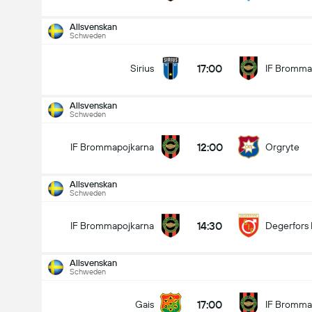
Allsvenskan
Schweden
17:00
Sirius
IF Bromma
Allsvenskan
Schweden
12:00
IF Brommapojkarna
Orgryte
Allsvenskan
Schweden
14:30
IF Brommapojkarna
Degerfors 
Allsvenskan
Schweden
Allsvenskan
16.08
17:00
Gais
IF Bromma
12:00
F Brommapojkarna
Orgryte