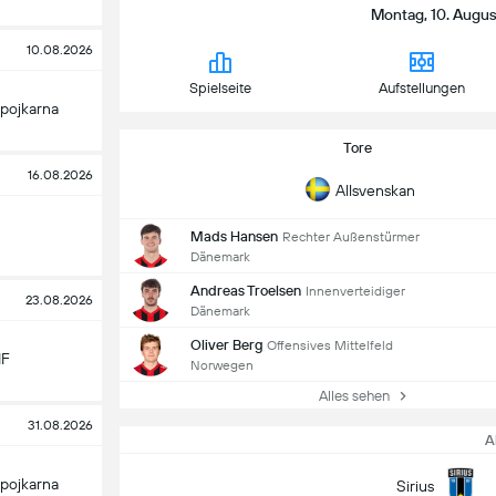
Montag, 10. August
10.08.2026
Spielseite
Aufstellungen
pojkarna
Tore
16.08.2026
Allsvenskan
Mads Hansen
Rechter Außenstürmer
Dänemark
Andreas Troelsen
Innenverteidiger
23.08.2026
Dänemark
Oliver Berg
Offensives Mittelfeld
IF
Norwegen
Alles sehen
31.08.2026
A
pojkarna
Sirius