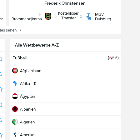
Frederik Christensen
Kostenloser
IF
MSV
Transfer
na
Brommapojkarna
Duisburg
es sehen
Alle Wettbewerbe A-Z
Fußball
(
2
/215)
Afghanistan
Afrika
(1)
Ägypten
Albanien
Algerien
Amerika