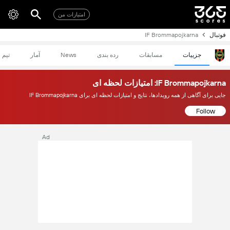
امتیازات من
فوتبال
IF Brommapojkarna
جزییات
مسابقات
رده بندی
News
آمار
تیم
IF Brommapojkarna: امتیازات لحظه ای
جایی برای آگاهی از همه رویدادها، نتایج و امتیازات لحظه ای برای IF Brommapojkarna
Follow
Ad