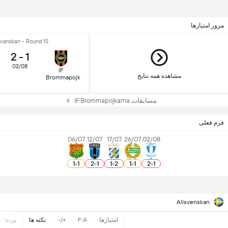
مرور امتیازها
svenskan - Round 15
2
-
1
02/08
IF
مشاهده همه نتایج
Brommapojkarna
مسابقات IF Brommapojkarna
فرم فعلی
06/07
12/07
17/07
26/07
02/08
1
-
1
2
-
1
1
-
2
1
-
1
2
-
1
Allsvenskan
امتیازها
F:A
+/-
نکته ها
بردها