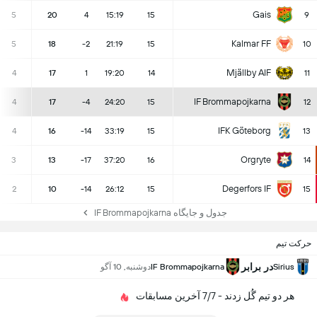
Gais
5
20
4
15:19
15
9
Kalmar FF
5
18
-2
21:19
15
10
Mjällby AIF
4
17
1
19:20
14
11
IF Brommapojkarna
4
17
-4
24:20
15
12
IFK Göteborg
4
16
-14
33:19
15
13
Orgryte
3
13
-17
37:20
16
14
Degerfors IF
2
10
-14
26:12
15
15
جدول و جایگاه IF Brommapojkarna
حرکت تیم
در برابر
Sirius
IF Brommapojkarna
دوشنبه, 10 آگو
هر دو تیم گُل زدند - 7/7 آخرین مسابقات