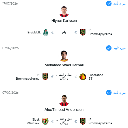
مورد تأیید
17/07/2026
Hlynur Karlsson
IF
وام
Breidablik
Brommapojkarna
مورد تأیید
07/07/2026
Mohamed Wael Derbali
نقل و انتقال
IF
Esperance
رایگان
Brommapojkarna
ST
مورد تأیید
07/07/2026
Alex Timossi Andersson
نقل و انتقال
Slask
IF
رایگان
Wroclaw
Brommapojkarna