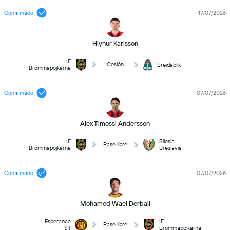
Confirmado
17/07/2026
Hlynur Karlsson
IF
Cesión
Breidablik
Brommapojkarna
Confirmado
07/07/2026
Alex Timossi Andersson
IF
Silesia
Pase libre
Brommapojkarna
Breslavia
Confirmado
07/07/2026
Mohamed Wael Derbali
Esperance
IF
Pase libre
ST
Brommapojkarna