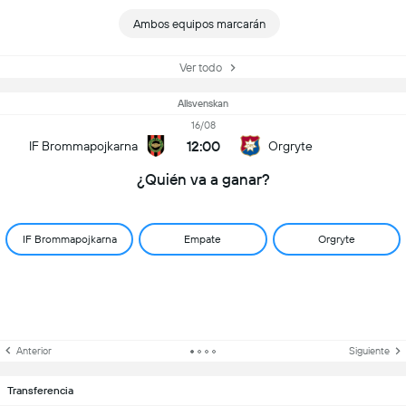
Ambos equipos marcarán
Ver todo
Allsvenskan
16/08
12:00
IF Brommapojkarna
Orgryte
¿Quién va a ganar?
IF Brommapojkarna
Empate
Orgryte
Anterior
Siguiente
Transferencia