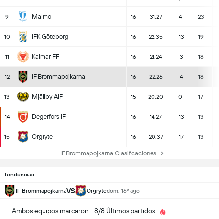
Malmo
9
16
31:27
4
23
IFK Göteborg
10
16
22:35
-13
19
Kalmar FF
11
16
21:24
-3
18
IF Brommapojkarna
12
16
22:26
-4
18
Mjällby AIF
13
15
20:20
0
17
Degerfors IF
14
16
14:27
-13
13
Orgryte
15
16
20:37
-17
13
IF Brommapojkarna Clasificaciones
Tendencias
VS
IF Brommapojkarna
Orgryte
dom, 16º ago
Ambos equipos marcaron - 8/8 Últimos partidos