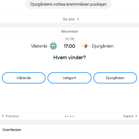
Djurgårdens voittaa ensimmäisen puoliajan
Se alle
Allsvenskan
10-08
17:00
Västerås
Djurgården
Hvem vinder?
Västerås
Uafgjort
Djurgården
Previous
Næste
Overførsler