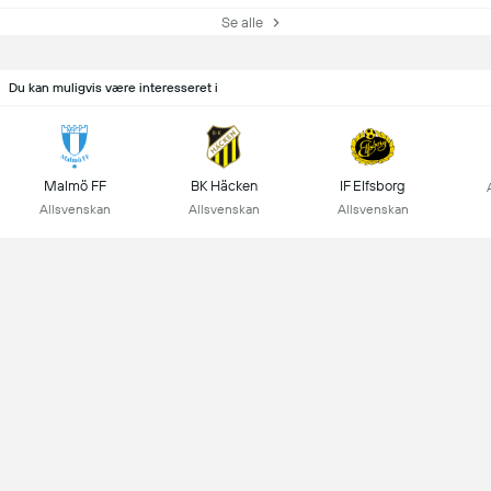
Se alle
Du kan muligvis være interesseret i
Malmö FF
BK Häcken
IF Elfsborg
Allsvenskan
Allsvenskan
Allsvenskan