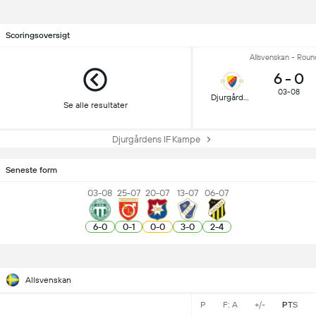
Scoringsoversigt
Allsvenskan - Roun
6
-
0
03-08
Djurgården
Se alle resultater
Djurgårdens IF Kampe
Seneste form
03-08
25-07
20-07
13-07
06-07
6
-
0
0
-
1
0
-
0
3
-
0
2
-
4
Allsvenskan
P
F: A
+/-
PTS