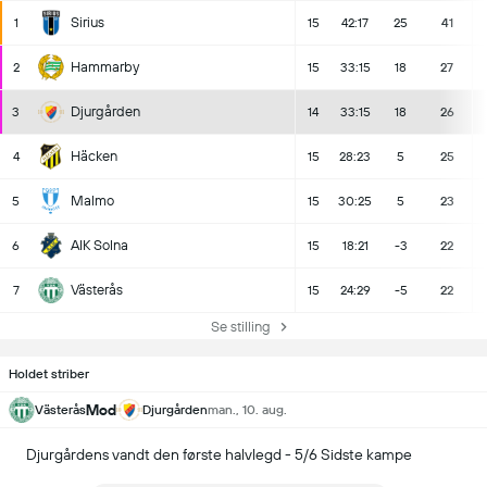
Sirius
1
15
42:17
25
41
Hammarby
2
15
33:15
18
27
Djurgården
3
14
33:15
18
26
Häcken
4
15
28:23
5
25
Malmo
5
15
30:25
5
23
AIK Solna
6
15
18:21
-3
22
Västerås
7
15
24:29
-5
22
Se stilling
Holdet striber
Mod
Västerås
Djurgården
man., 10. aug.
Djurgårdens vandt den første halvlegd - 5/6 Sidste kampe