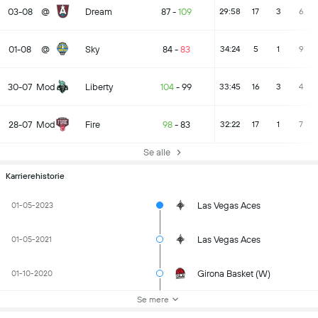
03-08
@
Dream
87
-
109
29:58
17
3
6
01-08
@
Sky
84
-
83
34:24
5
1
9
30-07
Mod
Liberty
104
-
99
33:45
16
3
4
28-07
Mod
Fire
98
-
83
32:22
17
1
7
Se alle
Karrierehistorie
Las Vegas Aces
01-05-2023
Las Vegas Aces
01-05-2021
Girona Basket (W)
01-10-2020
Se mere