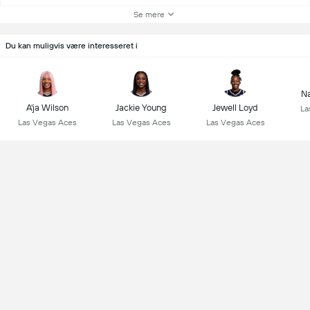
Se mere
Du kan muligvis være interesseret i
Na
A'ja Wilson
Jackie Young
Jewell Loyd
La
Las Vegas Aces
Las Vegas Aces
Las Vegas Aces