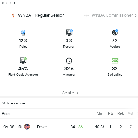
statistik
WNBA - Regular Season
WNBA Commissioner's 
12.3
3.3
7.2
Point
Returer
Assists
45%
32.6
32
Field Goals Average
Minutter
Spil spillet
Se alle
Sidste kampe
Min
Pts
Reb
Ast
Aces
06-08
@
Fever
84
-
86
40:26
11
2
7