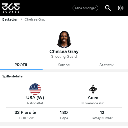
Mine scoringer
Basketball
Chelsea Gray
Chelsea Gray
Shooting Guard
PROFIL
Kampe
Statistik
Spillerdetaljer
USA (W)
Aces
Nationalitet
Nuværende klub
33 Flere år
1.80
12
08-10-1992
Højde
Jersey Number