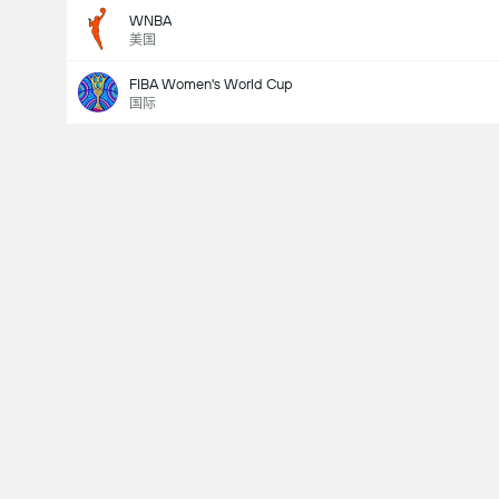
WNBA
美国
FIBA Women's World Cup
国际