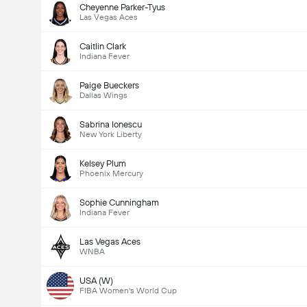
Cheyenne Parker-Tyus
Las Vegas Aces
Caitlin Clark
Indiana Fever
Paige Bueckers
Dallas Wings
Sabrina Ionescu
New York Liberty
Kelsey Plum
Phoenix Mercury
Sophie Cunningham
Indiana Fever
Las Vegas Aces
WNBA
USA (W)
FIBA Women's World Cup