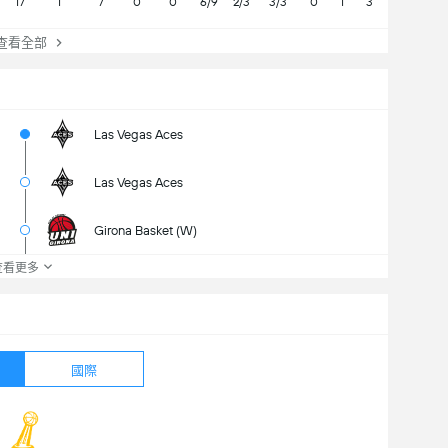
17
1
7
0
0
6/9
2/3
3/3
0
1
3
0
10
看全部
Las Vegas Aces
Las Vegas Aces
Girona Basket (W)
查看更多
國際