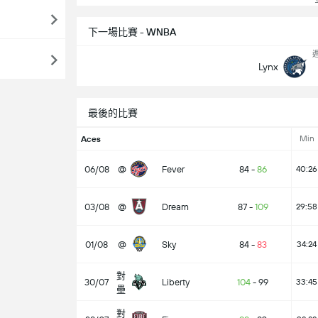
下一場比賽 - WNBA
週
Lynx
最後的比賽
Min
Aces
06/08
@
Fever
84
-
86
40:26
03/08
@
Dream
87
-
109
29:58
01/08
@
Sky
84
-
83
34:24
對
30/07
Liberty
104
-
99
33:45
壘
對