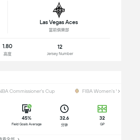
Las Vegas Aces
當前俱樂部
1.80
12
Jersey Number
高度
BA Commissioner's Cup
FIBA Women's World Cup 
45%
32.6
32
Field Goals Average
GP
分钟
看全部