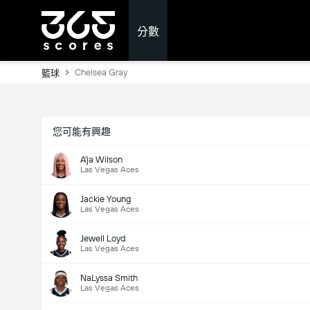
分數
Chelsea Gray
籃球
您可能有興趣
A'ja Wilson
Las Vegas Aces
Jackie Young
Las Vegas Aces
Jewell Loyd
Las Vegas Aces
NaLyssa Smith
Las Vegas Aces