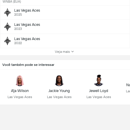
WNBA (EUA)
Las Vegas Aces
2025
Las Vegas Aces
2023
Las Vegas Aces
2022
Veja mais
Você também pode se interessar
Na
A'ja Wilson
Jackie Young
Jewell Loyd
La
Las Vegas Aces
Las Vegas Aces
Las Vegas Aces