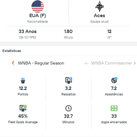
EUA (F)
Aces
Nacionalidade
Equipa atual
33 Anos
1.80
12
08-10-1992
Altura
Nº
Estatísticas
WNBA - Regular Season
WNBA Commissioner's 
12.2
3.2
7.2
Pontos
Ressaltos
Assistências
45%
32.7
33
Field Goals Average
Minutos
Jogos encerrados