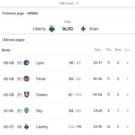
Ver tudo
Próximo jogo - WNBA
Hoje
16:30
Liberty
Aces
Últimos jogos
Min
Pts
Res
Ast
Aces
08-08
(F)
Lynx
98
-
87
35:37
9
2
6
06-08
(F)
Fever
84
-
86
40:26
11
2
7
03-08
(F)
Dream
87
-
109
29:58
17
3
6
01-08
(F)
Sky
84
-
83
34:24
5
1
9
30-07
VS
Liberty
104
-
99
33:45
16
3
4