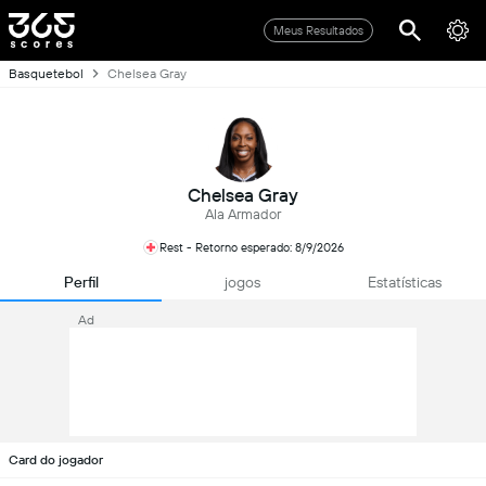
Meus Resultados
Basquetebol
Chelsea Gray
Chelsea Gray
Ala Armador
Rest - Retorno esperado: 8/9/2026
Perfil
jogos
Estatísticas
Ad
Card do jogador