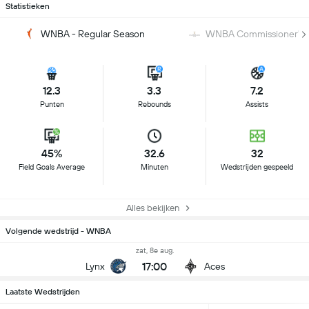
Statistieken
WNBA - Regular Season
WNBA Commissioner's 
12.3
3.3
7.2
Punten
Rebounds
Assists
45%
32.6
32
Field Goals Average
Minuten
Wedstrijden gespeeld
Alles bekijken
Volgende wedstrijd - WNBA
zat, 8e aug.
17:00
Lynx
Aces
Laatste Wedstrijden