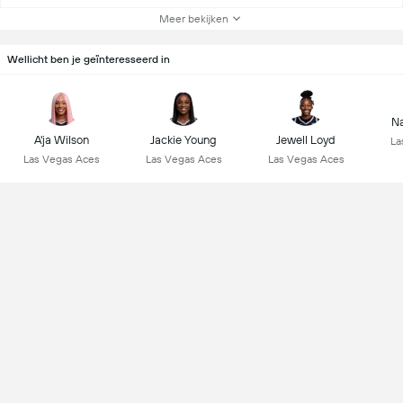
Meer bekijken
Wellicht ben je geïnteresseerd in
Na
A'ja Wilson
Jackie Young
Jewell Loyd
La
Las Vegas Aces
Las Vegas Aces
Las Vegas Aces