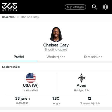
Mijn uitslagen
Basketbal
Chelsea Gray
Chelsea Gray
Shooting-guard
Profiel
Wedstrijden
Statistieken
Spelerdetails
USA (W)
Aces
Nationaliteit
Huidige club
33 jaren
1.80
12
8-10-1992
Lengte
Nummer bij club