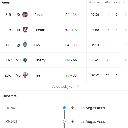
Minuten
Pts
Reb
As
Aces
6-8
@
Fever
84
-
86
40:26
11
2
7
3-8
@
Dream
87
-
109
29:58
17
3
6
1-8
@
Sky
84
-
83
34:24
5
1
9
30-7
VS
Liberty
104
-
99
33:45
16
3
4
28-7
VS
Fire
98
-
83
32:22
17
1
7
Alles bekijken
Transfers
Las Vegas Aces
1-5-2023
Las Vegas Aces
1-5-2021