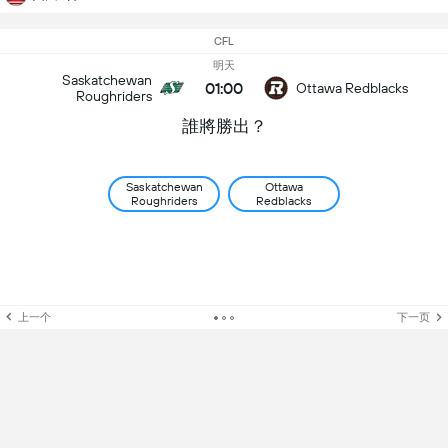
CFL
明天
Saskatchewan
01:00
Ottawa Redblacks
Roughriders
誰將勝出？
Saskatchewan
Ottawa
Roughriders
Redblacks
上一个
下一页