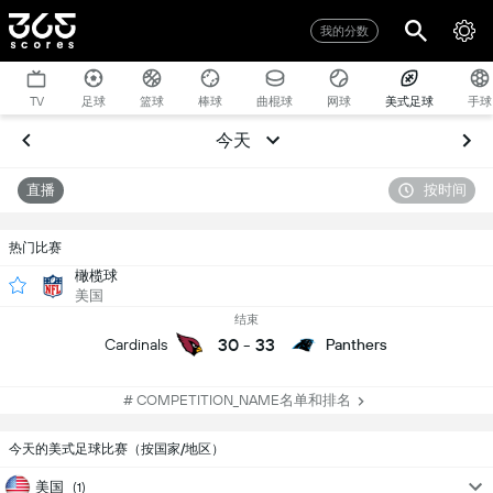
我的分数
TV
足球
篮球
棒球
曲棍球
网球
美式足球
手球
今天
直播
按时间
热门比赛
橄榄球
美国
结束
30
-
33
Cardinals
Panthers
# COMPETITION_NAME名单和排名
今天的美式足球比赛（按国家/地区）
美国
(1)