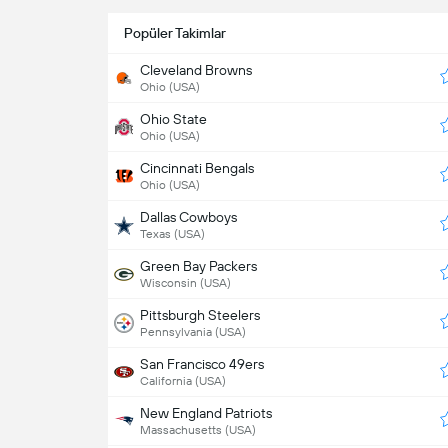
Popüler Takimlar
Cleveland Browns
Ohio (USA)
Ohio State
Ohio (USA)
Cincinnati Bengals
Ohio (USA)
Dallas Cowboys
Texas (USA)
Green Bay Packers
Wisconsin (USA)
Pittsburgh Steelers
Pennsylvania (USA)
San Francisco 49ers
California (USA)
New England Patriots
Massachusetts (USA)