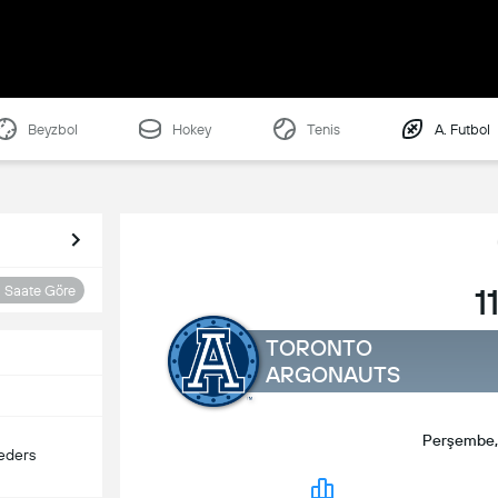
Beyzbol
Hokey
Tenis
A. Futbol
1
Saate Göre
TORONTO
ARGONAUTS
Perşembe, 
eders