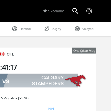
Skorlarım
Hentbol
Rugby
Voleybol
Öne Çıkan Maç
CFL
1:41:17
CALGARY
vs
STAMPEDERS
6. Ağustos | 23:30