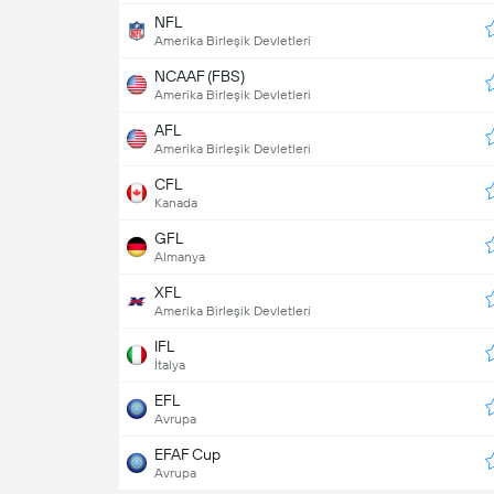
NFL
Amerika Birleşik Devletleri
NCAAF (FBS)
Amerika Birleşik Devletleri
AFL
Amerika Birleşik Devletleri
CFL
Kanada
GFL
Almanya
XFL
Amerika Birleşik Devletleri
IFL
İtalya
EFL
Avrupa
EFAF Cup
Avrupa