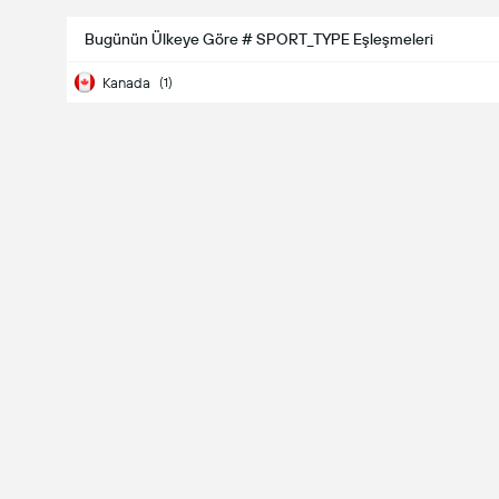
Bugünün Ülkeye Göre # SPORT_TYPE Eşleşmeleri
CFL
Kanada
(1)
08.08
23:00
BC Lions
Tiger-Cats
Kim Kazanacak?
BC Lions
Tiger-Cats