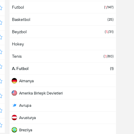
Futbol
(
1
/147)
Basketbol
(25)
Beyzbol
(
5
/31)
Hokey
Tenis
(
3
/80)
A. Futbol
(1)
Almanya
Amerika Birleşik Devletleri
Avrupa
Avusturya
Brezilya