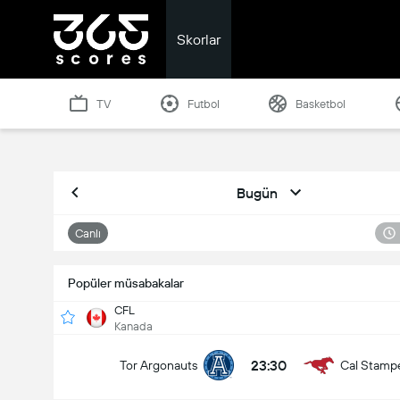
Skorlar
TV
Futbol
Basketbol
Bugün
Canlı
Popüler müsabakalar
CFL
Kanada
23:30
Tor Argonauts
Cal Stamp