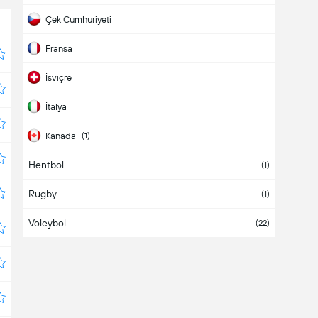
Çek Cumhuriyeti
Fransa
İsviçre
İtalya
Kanada
(1)
Hentbol
Norveç
(1)
Rugby
Polonya
(1)
Voleybol
(22)