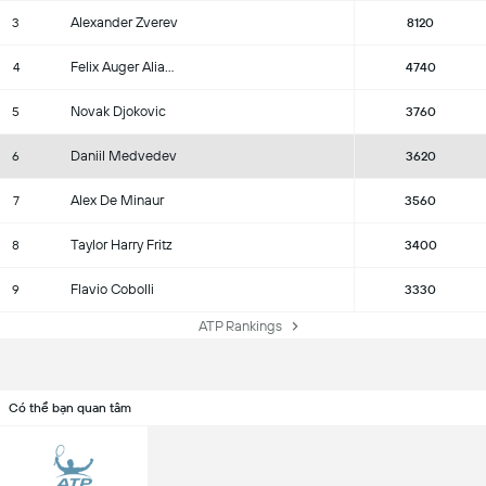
Alexander Zverev
3
8120
Felix Auger Aliassime
4
4740
Novak Djokovic
5
3760
Daniil Medvedev
6
3620
Alex De Minaur
7
3560
Taylor Harry Fritz
8
3400
Flavio Cobolli
9
3330
ATP Rankings
Có thể bạn quan tâm