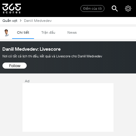
Điểm của tôi
Quần vợt
Daniil Medvedev
Chi tiết
Trận đấu
News
Daniil Medvedev: Livescore
Nơi có tất cả lịch thi đấu, kết quả và Livescore cho Daniil Medvedev
Follow
Ad