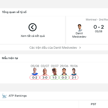
Tổng quan về tỷ số
Montreal - 2nd Ro
0
-
2
05/08
Daniil
Xem tất cả kết quả
Medvedev
Các trận đấu của Daniil Medvedev
Mẫu hiện tại
05/08
03/07
01/07
29/06
19/06
0
-
2
3
-
0
1
-
3
0
-
3
2
-
1
ATP Rankings
PST