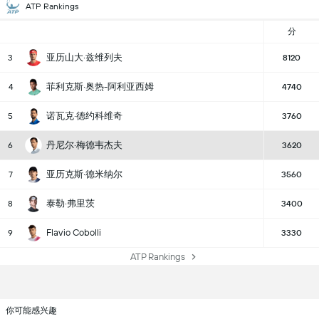
ATP Rankings
分
亚历山大·兹维列夫
3
8120
菲利克斯·奥热-阿利亚西姆
4
4740
诺瓦克·德约科维奇
5
3760
丹尼尔·梅德韦杰夫
6
3620
亚历克斯·德米纳尔
7
3560
泰勒·弗里茨
8
3400
Flavio Cobolli
9
3330
ATP Rankings
你可能感兴趣